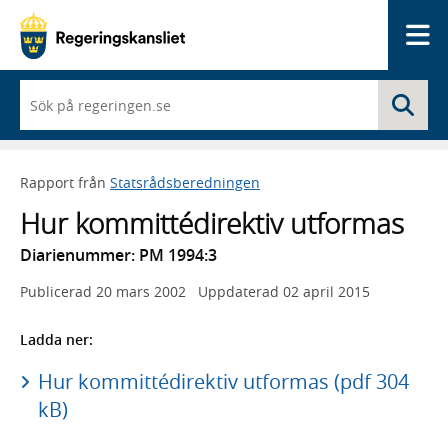
Me
När
Sö
du
börjar
skriva
så
Rapport från
Statsrådsberedningen
framträder
en
Hur kommittédirektiv utformas
lista
med
Diarienummer: PM 1994:3
sökförslag
Publicerad
20 mars 2002
Uppdaterad
02 april 2015
Ladda ner:
Hur kommittédirektiv utformas (pdf 304
kB)