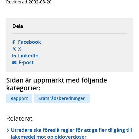
Reviderad 2002-03-20
Dela
- öppnas i ny flik, extern webbplats,
Facebook
- öppnas i ny flik, extern webbplats,
X
- öppnas i ny flik, extern webbplats,
LinkedIn
- öppnar din e-postklient,
E-post
Sidan är uppmärkt med följande
kategorier:
Rapport
Statsrådsberedningen
Relaterat
Utredare ska föreslå regler för att ge fler tillgång till
läkemedel mot opioidöverdoser