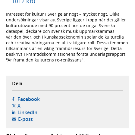
1012 kB)
Intresset för kultur i Sverige är högt – mycket högt. Olika
undersökningar visar att Sverige ligger i topp när det gäller
kulturutövande med 90 procent hos de unga. Svenska
dataspel, deckare och svensk musik uppmärksammas
världen över, och i kunskapsekonomin spelar de kulturella
och kreativa näringarna en allt viktigare roll. Dessa fenomen
tillsammans är en viktig framtidsresurs för Sverige. Detta
beskrivs i Framtidskommissionens första underlagsrapport:
"Är framtiden kulturens re-renässans".
Dela
- öppnas i ny flik, extern webbplats,
Facebook
- öppnas i ny flik, extern webbplats,
X
- öppnas i ny flik, extern webbplats,
LinkedIn
- öppnar din e-postklient,
E-post