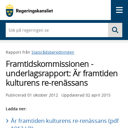
Me
När
Sö
du
börjar
skriva
så
Rapport från
Statsrådsberedningen
framträder
en
Framtidskommissionen -
lista
med
underlagsrapport: Är framtiden
sökförslag
kulturens re-renässans
Publicerad
01 oktober 2012
Uppdaterad
02 april 2015
Ladda ner:
Är framtiden kulturens re-renässans (pdf