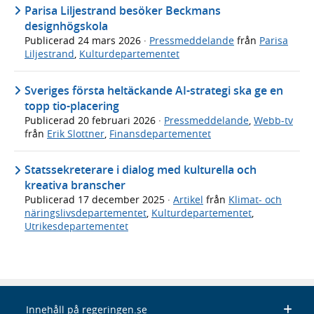
Parisa Liljestrand besöker Beckmans
designhögskola
Publicerad
24 mars 2026
·
Pressmeddelande
från
Parisa
Liljestrand
,
Kulturdepartementet
Sveriges första heltäckande AI-strategi ska ge en
topp tio-placering
Publicerad
20 februari 2026
·
Pressmeddelande
,
Webb-tv
från
Erik Slottner
,
Finansdepartementet
Statssekreterare i dialog med kulturella och
kreativa branscher
Publicerad
17 december 2025
·
Artikel
från
Klimat- och
näringslivsdepartementet
,
Kulturdepartementet
,
Utrikesdepartementet
Innehåll på regeringen.se