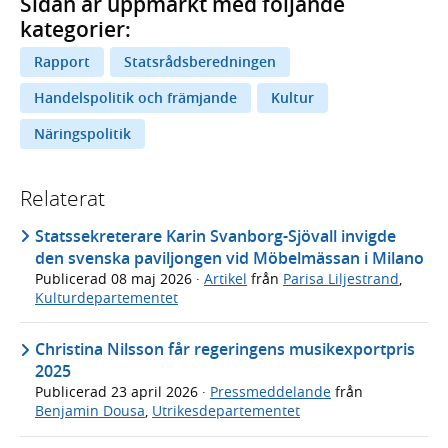
Sidan är uppmärkt med följande
kategorier:
Rapport
Statsrådsberedningen
Handelspolitik och främjande
Kultur
Näringspolitik
Relaterat
Statssekreterare Karin Svanborg-Sjövall invigde
den svenska paviljongen vid Möbelmässan i Milano
Publicerad
08 maj 2026
·
Artikel
från
Parisa Liljestrand
,
Kulturdepartementet
Christina Nilsson får regeringens musikexportpris
2025
Publicerad
23 april 2026
·
Pressmeddelande
från
Benjamin Dousa
,
Utrikesdepartementet