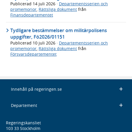
Publicerad
14 juli 2026
·
Departementsserien och
promemorior
,
Rättsliga dokument
från
Finansdepartementet
Tydligare bestämmelser om militärpolisens
uppgifter, Fö2026/01151
Publicerad
10 juli 2026
·
Departementsserien och
promemorior
,
Rättsliga dokument
från
Försvarsdepartementet
Innehåll på regeringen.se
Departement
Regeringskansliet
103 33 Stockholm