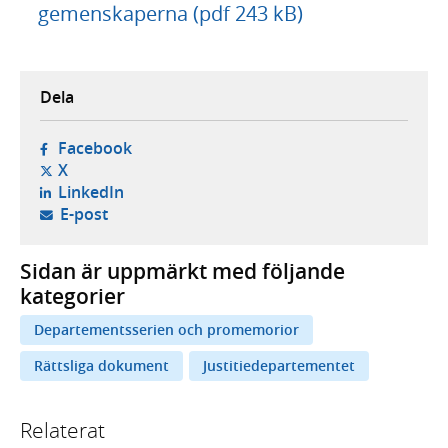
gemenskaperna (pdf 243 kB)
Dela
- öppnas i ny flik, extern webbplats,
Facebook
- öppnas i ny flik, extern webbplats,
X
- öppnas i ny flik, extern webbplats,
LinkedIn
- öppnar din e-postklient,
E-post
Sidan är uppmärkt med följande
kategorier
Departementsserien och promemorior
Rättsliga dokument
Justitiedepartementet
Relaterat