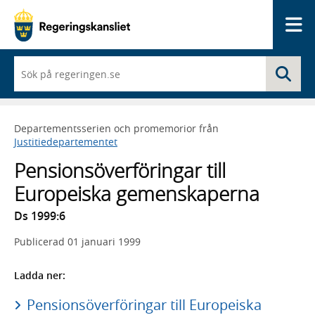
Me
När
Sö
du
börjar
skriva
så
Departementsserien och promemorior från
framträder
Justitiedepartementet
en
lista
Pensionsöverföringar till
med
sökförslag
Europeiska gemenskaperna
Ds 1999:6
Publicerad
01 januari 1999
Ladda ner:
Pensionsöverföringar till Europeiska