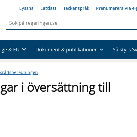
Lyssna
Lättläst
Teckenspråk
Prenumerera via e-
När
du
börjar
skriva
så
rige & EU
Dokument & publikationer
Så styrs S
framträder
en
lista
tsrådsberedningen
med
sökförslag
ar i översättning till