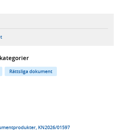
ebbplats,
ern webbplats,
 ny flik, extern webbplats,
- öppnar din e-postklient,
t
kategorier
Rättsliga dokument
nsumentprodukter, KN2026/01597