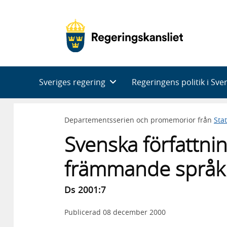
Huvudnavigering
Sveriges regering
Regeringens politik i Sve
Departementsserien och promemorior från
Sta
Svenska författning
främmande språk
Ds 2001:7
Publicerad
08 december 2000