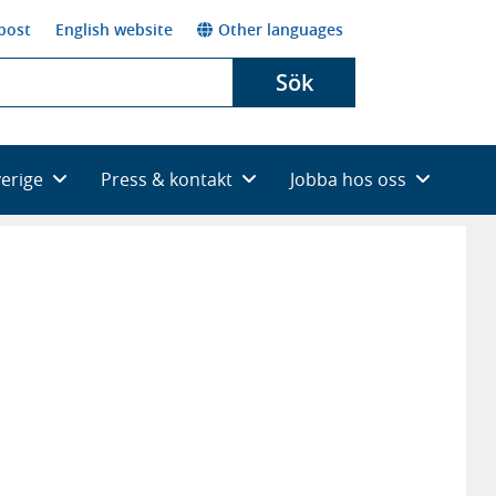
post
English website
Other languages
Sök
verige
Press & kontakt
Jobba hos oss