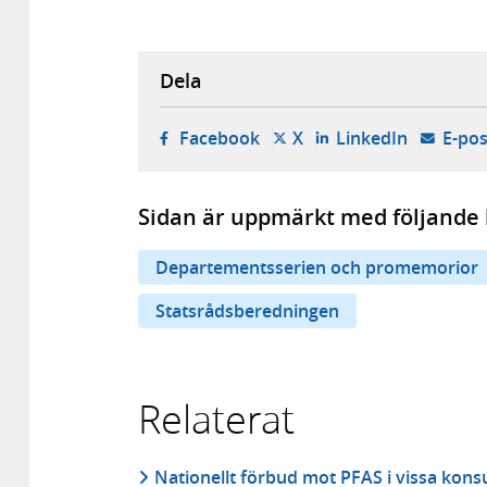
Dela
- öppnas i ny flik, extern w
- öppnas i ny flik, ext
- öppnas i
Facebook
X
LinkedIn
E-pos
Sidan är uppmärkt med följande 
Departementsserien och promemorior
Statsrådsberedningen
Relaterat
Nationellt förbud mot PFAS i vissa ko