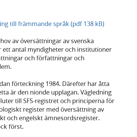
ning till främmande språk (pdf 138 kB)
ov av översättningar av svenska
 ett antal myndigheter och institutioner
ättningar och författningar och
dem.
an förteckning 1984. Därefter har åtta
tta är den nionde upplagan. Vägledning
ter till SFS-registret och principerna för
nologiskt register med översättning av
skt och engelskt ämnesordsregister.
ck först.