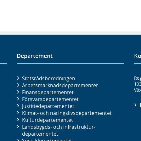
Departement
Ko
Statsrådsberedningen
Reg
10
Arbetsmarknads­departementet
Väx
Finans­departementet
Försvars­departementet
Justitie­departementet
Klimat- och näringslivs­departementet
Kultur­departementet
Landsbygds- och infrastruktur­
departementet
Social­departementet