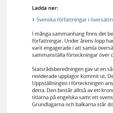
Ladda ner:
Svenska författningar i översätt
I många sammanhang finns det beh
författningar. Under årens lopp har
varit engagerade i att samla övers
sammanställa förteckningar över 
Statsrådsberedningen gav ut en såd
reviderade upplagor kommit ut. De
Uppställningen i förteckningen anslu
detta. Den består alltså av ett kro
titlarna på engelska samt ett sven
Grundlagarna och balkarna står do