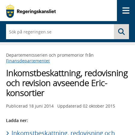
Me
När
Sö
du
börjar
skriva
så
Departementsserien och promemorior från
framträder
Finansdepartementet
en
lista
Inkomstbeskattning, redovisning
med
sökförslag
och revision avseende Eric-
konsortier
Publicerad
18 juni 2014
Uppdaterad
02 oktober 2015
Ladda ner:
Inkomstbeskattning, redovisning och