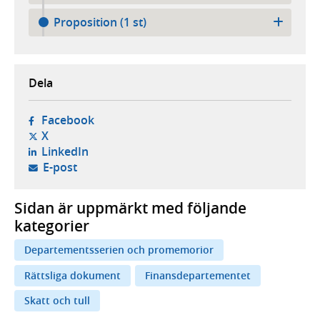
Proposition (1 st)
Dela
- öppnas i ny flik, extern webbplats,
Facebook
- öppnas i ny flik, extern webbplats,
X
- öppnas i ny flik, extern webbplats,
LinkedIn
- öppnar din e-postklient,
E-post
Sidan är uppmärkt med följande
kategorier
Departementsserien och promemorior
Rättsliga dokument
Finansdepartementet
Skatt och tull