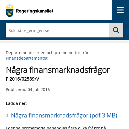
Me
När
Sö
du
börjar
skriva
så
Departementsserien och promemorior från
framträder
Finansdepartementet
en
lista
Några finansmarknadsfrågor
med
sökförslag
Fi2016/02589/V
Publicerad
04 juli 2016
Ladda ner:
Några finansmarknadsfrågor (pdf 3 MB)
I denna promemoria behandlas flera olika frågor på