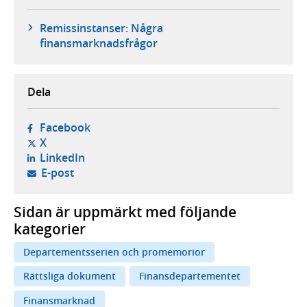
Remissinstanser: Några
finansmarknadsfrågor
Dela
- öppnas i ny flik, extern webbplats,
Facebook
- öppnas i ny flik, extern webbplats,
X
- öppnas i ny flik, extern webbplats,
LinkedIn
- öppnar din e-postklient,
E-post
Sidan är uppmärkt med följande
kategorier
Departementsserien och promemorior
Rättsliga dokument
Finansdepartementet
Finansmarknad