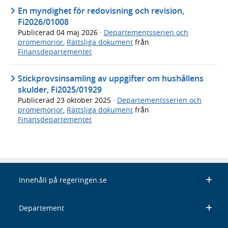
En myndighet för redovisning och revision,
Fi2026/01008
Publicerad
04 maj 2026
·
Departementsserien och
promemorior
,
Rättsliga dokument
från
Finansdepartementet
Stickprovsinsamling av uppgifter om hushållens
skulder, Fi2025/01929
Publicerad
23 oktober 2025
·
Departementsserien och
promemorior
,
Rättsliga dokument
från
Finansdepartementet
Innehåll på regeringen.se
Departement