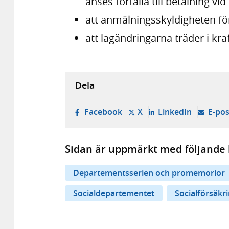
anses förfalla till betalning vi
att anmälningsskyldigheten fö
att lagändringarna träder i kraf
Dela
- öppnas i ny flik, extern w
- öppnas i ny flik, ext
- öppnas i
Facebook
X
LinkedIn
E-pos
Sidan är uppmärkt med följande 
Departementsserien och promemorior
Socialdepartementet
Socialförsäkr