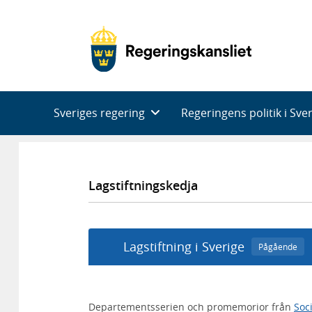
Huvudnavigering
Sveriges regering
Regeringens politik i Sve
Lagstiftningskedja
Lagstiftning i Sverige
Pågående
Departementsserien och promemorior från
Soc