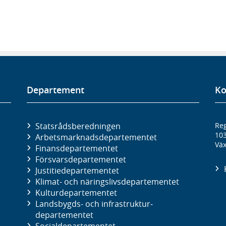
Departement
Ko
Statsrådsberedningen
Reg
10
Arbetsmarknads­departementet
Väx
Finans­departementet
Försvars­departementet
Justitie­departementet
Klimat- och näringslivs­departementet
Kultur­departementet
Landsbygds- och infrastruktur­
departementet