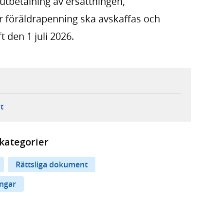
d utbetalning av ersättningen,
r föräldrapenning ska avskaffas och
t den 1 juli 2026.
ebbplats,
ern webbplats,
 ny flik, extern webbplats,
- öppnar din e-postklient,
t
kategorier
Rättsliga dokument
ingar