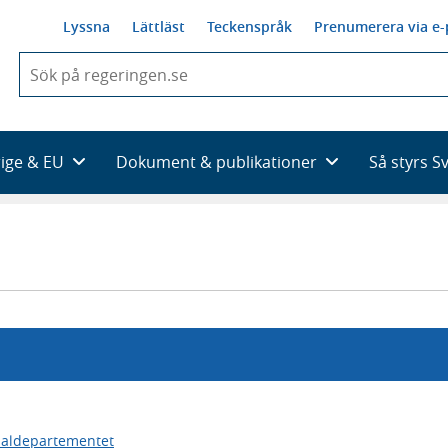
Lyssna
Lättläst
Teckenspråk
Prenumerera via e-
När
du
börjar
skriva
så
rige & EU
Dokument & publikationer
Så styrs S
framträder
en
lista
med
sökförslag
ialdepartementet