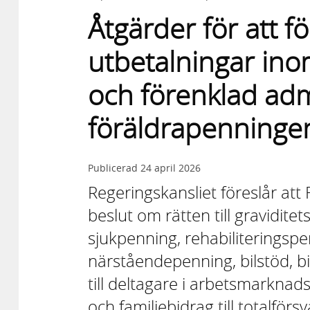
Åtgärder för att f
utbetalningar ino
och förenklad adm
föräldrapenninge
Publicerad
24 april 2026
Regeringskansliet föreslår at
beslut om rätten till gravidite
sjukpenning, rehabiliteringsp
närståendepenning, bilstöd, bi
till deltagare i arbetsmarknad
och familjebidrag till totalför