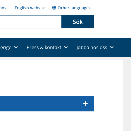
post
English website
Other languages
Sök
verige
Press & kontakt
Jobba hos oss