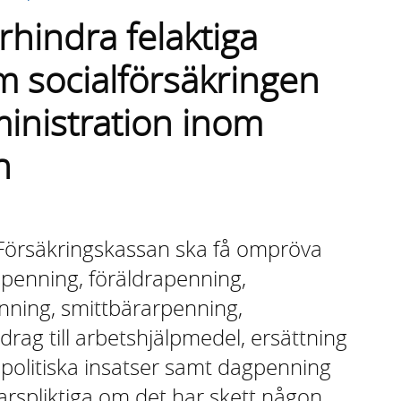
örhindra felaktiga
m socialförsäkringen
inistration inom
n
t Försäkringskassan ska få ompröva
tspenning, föräldrapenning,
enning, smittbärarpenning,
drag till arbetshjälpmedel, ersättning
spolitiska insatser samt dagpenning
svarspliktiga om det har skett någon