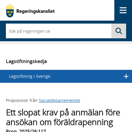
Me
När
Sö
du
börjar
skriva
så
framträder
en
Lagstiftningskedja
lista
med
Lagstiftning i Sverige
sökförslag
Proposition från
Socialdepartementet
Ett slopat krav på anmälan före
ansökan om föräldrapenning
Prop. 2025/26:117