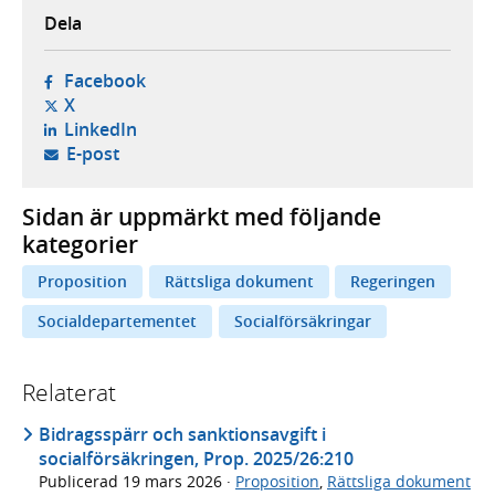
Dela
- öppnas i ny flik, extern webbplats,
Facebook
- öppnas i ny flik, extern webbplats,
X
- öppnas i ny flik, extern webbplats,
LinkedIn
- öppnar din e-postklient,
E-post
Sidan är uppmärkt med följande
kategorier
Proposition
Rättsliga dokument
Regeringen
Socialdepartementet
Socialförsäkringar
Relaterat
Bidragsspärr och sanktionsavgift i
socialförsäkringen, Prop. 2025/26:210
Publicerad
19 mars 2026
·
Proposition
,
Rättsliga dokument