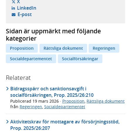
- öppnas i ny flik, extern webbplats,
X
- öppnas i ny flik, extern webbplats,
LinkedIn
- öppnar din e-postklient,
E-post
Sidan är uppmärkt med följande
kategorier
Proposition
Rättsliga dokument
Regeringen
Socialdepartementet
Socialförsäkringar
Relaterat
Bidragsspärr och sanktionsavgift i
socialförsäkringen, Prop. 2025/26:210
Publicerad
19 mars 2026
·
Proposition
,
Rättsliga dokument
från
Regeringen
,
Socialdepartementet
Aktivitetskrav för mottagare av försörjningsstöd,
Prop. 2025/26:207