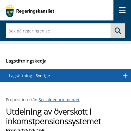
Me
När
Sö
du
börjar
skriva
så
framträder
en
Lagstiftningskedja
lista
med
Lagstiftning i Sverige
sökförslag
Proposition från
Socialdepartementet
Utdelning av överskott i
inkomstpensionssystemet
Prop 2025/26:169