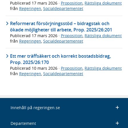
Publicerad
17 mars 2026
·
Proposition
,
Rättsliga dokument
från
Regeringen
,
Socialdepartementet
Reformerat försörjningsstöd – bidragstak och
ökade möjligheter till arbete, Prop. 2025/26:201
Publicerad
17 mars 2026
·
Proposition
,
Rättsliga dokument
från
Regeringen
,
Socialdepartementet
Ett mer träffsäkert och korrekt bostadsbidrag,
Prop. 2025/26:170
Publicerad
10 mars 2026
·
Proposition
,
Rättsliga dokument
från
Regeringen
,
Socialdepartementet
Innehåll på regeringen.se
Departement