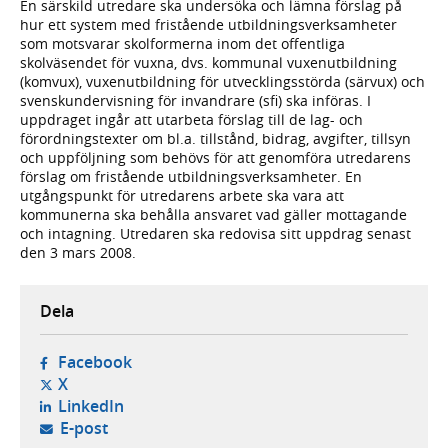
En särskild utredare ska undersöka och lämna förslag på
hur ett system med fristående utbildningsverksamheter
som motsvarar skolformerna inom det offentliga
skolväsendet för vuxna, dvs. kommunal vuxenutbildning
(komvux), vuxenutbildning för utvecklingsstörda (särvux) och
svenskundervisning för invandrare (sfi) ska införas. I
uppdraget ingår att utarbeta förslag till de lag- och
förordningstexter om bl.a. tillstånd, bidrag, avgifter, tillsyn
och uppföljning som behövs för att genomföra utredarens
förslag om fristående utbildningsverksamheter. En
utgångspunkt för utredarens arbete ska vara att
kommunerna ska behålla ansvaret vad gäller mottagande
och intagning. Utredaren ska redovisa sitt uppdrag senast
den 3 mars 2008.
Dela
- öppnas i ny flik, extern webbplats,
Facebook
- öppnas i ny flik, extern webbplats,
X
- öppnas i ny flik, extern webbplats,
LinkedIn
- öppnar din e-postklient,
E-post