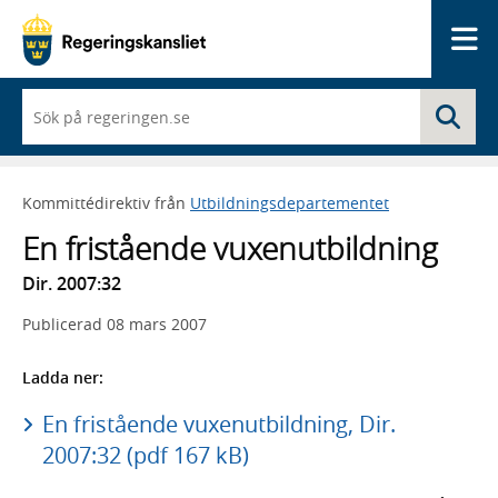
Me
När
Sö
du
börjar
skriva
så
Kommittédirektiv från
Utbildningsdepartementet
framträder
en
En fristående vuxenutbildning
lista
med
Dir. 2007:32
sökförslag
Publicerad
08 mars 2007
Ladda ner:
En fristående vuxenutbildning, Dir.
2007:32 (pdf 167 kB)