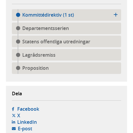
Kommittédirektiv (1 st)
Departementsserien
Statens offentliga utredningar
Lagrådsremiss
Proposition
Dela
- öppnas i ny flik, extern webbplats,
Facebook
- öppnas i ny flik, extern webbplats,
X
- öppnas i ny flik, extern webbplats,
LinkedIn
- öppnar din e-postklient,
E-post