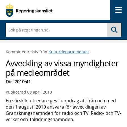
Me
När
Sö
du
börjar
skriva
så
Kommittédirektiv från
Kulturdepartementet
framträder
en
Avveckling av vissa myndigheter
lista
med
på medieområdet
sökförslag
Dir. 2010:41
Publicerad
09 april 2010
En särskild utredare ges i uppdrag att från och med
den 1 augusti 2010 ansvara för avvecklingen av
Granskningsnämnden för radio och TV, Radio- och TV-
verket och Taltidningsnämnden.