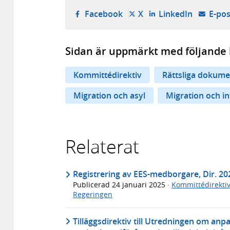
- öppnas i ny flik, extern w
- öppnas i ny flik, ext
- öppnas i
Facebook
X
LinkedIn
E-pos
Sidan är uppmärkt med följande 
Kommittédirektiv
Rättsliga dokume
Migration och asyl
Migration och in
Relaterat
Registrering av EES-medborgare, Dir. 20
Publicerad
24 januari 2025
·
Kommittédirektiv
Regeringen
Tilläggsdirektiv till Utredningen om anp