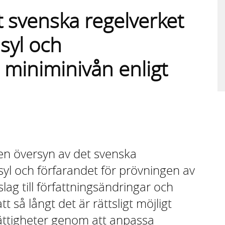
 svenska regelverket
asyl och
l miniminivån enligt
 en översyn av det svenska
asyl och förfarandet för prövningen av
ag till författningsändringar och
tt så långt det är rättsligt möjligt
ättigheter genom att anpassa