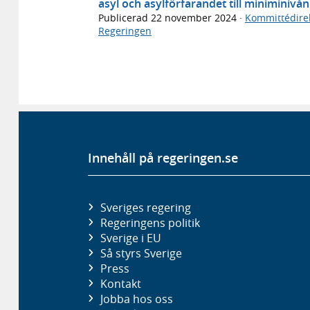
asyl och asylförfarandet till miniminivån 
Publicerad
22 november 2024
·
Kommittédirek
Regeringen
Innehåll på regeringen.se
Sveriges regering
Regeringens politik
Sverige i EU
Så styrs Sverige
Press
Kontakt
Jobba hos oss