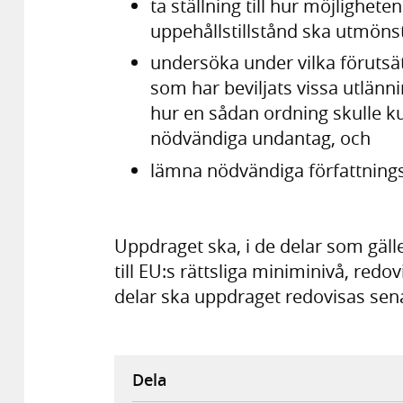
ta ställning till hur möjlighet
uppehållstillstånd ska utmönst
undersöka under vilka förutsä
som har beviljats vissa utlänni
hur en sådan ordning skulle 
nödvändiga undantag, och
lämna nödvändiga författnings
Uppdraget ska, i de delar som gäll
till EU:s rättsliga miniminivå, redo
delar ska uppdraget redovisas sen
Dela