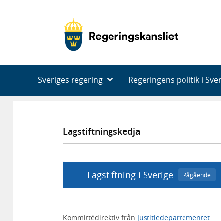
Huvudnavigering
Sveriges regering
Regeringens politik i Sve
Lagstiftningskedja
Lagstiftning i Sverige
Pågående
Kommittédirektiv från
Justitiedepartementet