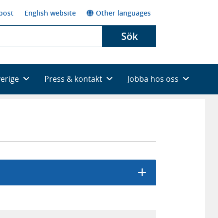
post
English website
Other languages
Sök
verige
Press & kontakt
Jobba hos oss