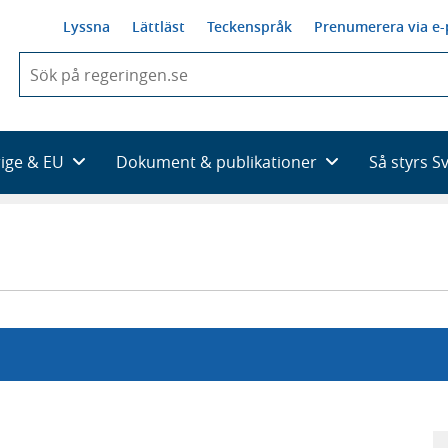
Lyssna
Lättläst
Teckenspråk
Prenumerera via e-
När
du
börjar
skriva
så
rige & EU
Dokument & publikationer
Så styrs S
framträder
en
lista
med
sökförslag