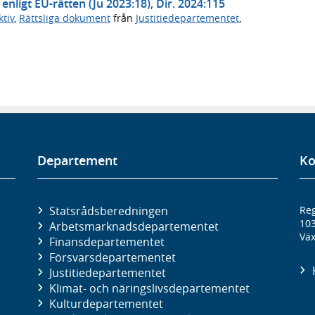
enligt EU-rätten (Ju 2023:18), Dir. 2024:115
tiv
,
Rättsliga dokument
från
Justitiedepartementet
,
Departement
Ko
Statsrådsberedningen
Reg
10
Arbetsmarknads­departementet
Väx
Finans­departementet
Försvars­departementet
Justitie­departementet
Klimat- och näringslivs­departementet
Kultur­departementet