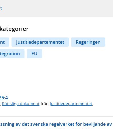
ebbplats,
ern webbplats,
 ny flik, extern webbplats,
- öppnar din e-postklient,
t
kategorier
nt
Justitiedepartementet
Regeringen
tegration
EU
25:4
,
Rättsliga dokument
från
Justitiedepartementet
,
assning av det svenska regelverket för beviljande av