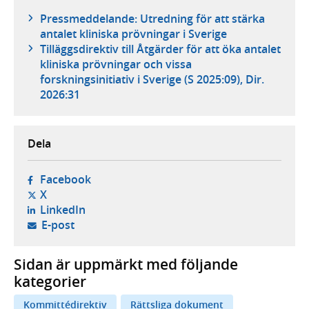
Pressmeddelande: Utredning för att stärka
antalet kliniska prövningar i Sverige
Tilläggsdirektiv till Åtgärder för att öka antalet
kliniska prövningar och vissa
forskningsinitiativ i Sverige (S 2025:09), Dir.
2026:31
Dela
- öppnas i ny flik, extern webbplats,
Facebook
- öppnas i ny flik, extern webbplats,
X
- öppnas i ny flik, extern webbplats,
LinkedIn
- öppnar din e-postklient,
E-post
Sidan är uppmärkt med följande
kategorier
Kommittédirektiv
Rättsliga dokument