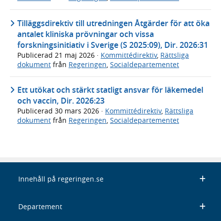
Tilläggsdirektiv till utredningen Åtgärder för att öka
antalet kliniska prövningar och vissa
forskningsinitiativ i Sverige (S 2025:09), Dir. 2026:31
Publicerad
21 maj 2026
·
Kommittédirektiv
,
Rättsliga
dokument
från
Regeringen
,
Socialdepartementet
Ett utökat och stärkt statligt ansvar för läkemedel
och vaccin, Dir. 2026:23
Publicerad
30 mars 2026
·
Kommittédirektiv
,
Rättsliga
dokument
från
Regeringen
,
Socialdepartementet
Innehåll på regeringen.se
Departement