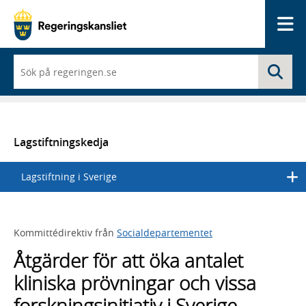
Me
När
Sö
du
börjar
skriva
så
framträder
en
Lagstiftningskedja
lista
med
Lagstiftning i Sverige
sökförslag
Kommittédirektiv från
Socialdepartementet
Åtgärder för att öka antalet
kliniska prövningar och vissa
forskningsinitiativ i Sverige