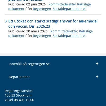
Publicerad
02 juni 2026
·
Kommittédirektiv
,
Rättsliga
dokument
från
Regeringen
,
Socialdepartementet
Ett utökat och stärkt statligt ansvar för läkemedel
och vaccin, Dir. 2026:23
Publicerad
30 mars 2026
·
Kommittédirektiv
,
Rättsliga
dokument
från
Regeringen
,
Socialdepartementet
Innehåll på regeringen.se
Departement
Regeringskansliet
103 33 Stockholm
Växel 08-405 10 00