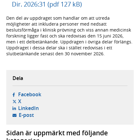
Dir. 2026:31 (pdf 127 kB)
Den del av uppdraget som handlar om att utreda
möjligheter att inkludera personer med nedsatt
beslutsförmåga i klinisk prövning och viss annan medicinsk
forskning ligger fast och ska redovisas den 15 juni 2026,
men i ett delbetänkande. Uppdragen i övriga delar förlängs.
Uppdraget i dessa delar ska i stället redovisas i ett
slutbetänkande senast den 30 november 2026.
Dela
- öppnas i ny flik, extern webbplats,
Facebook
- öppnas i ny flik, extern webbplats,
X
- öppnas i ny flik, extern webbplats,
LinkedIn
- öppnar din e-postklient,
E-post
Sidan är uppmärkt med följande