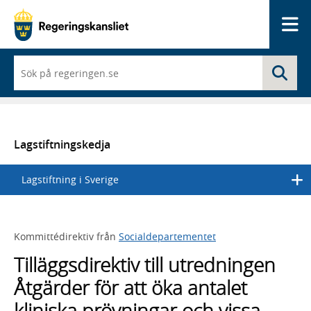
Me
När
Sö
du
börjar
skriva
så
framträder
en
Lagstiftningskedja
lista
med
Lagstiftning i Sverige
sökförslag
Kommittédirektiv från
Socialdepartementet
Tilläggsdirektiv till utredningen
Åtgärder för att öka antalet
kliniska prövningar och vissa