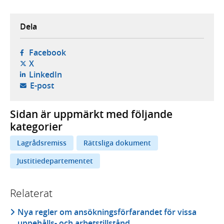
Dela
- öppnas i ny flik, extern webbplats,
Facebook
- öppnas i ny flik, extern webbplats,
X
- öppnas i ny flik, extern webbplats,
LinkedIn
- öppnar din e-postklient,
E-post
Sidan är uppmärkt med följande
kategorier
Lagrådsremiss
Rättsliga dokument
Justitiedepartementet
Relaterat
Nya regler om ansökningsförfarandet för vissa
uppehålls- och arbetstillstånd