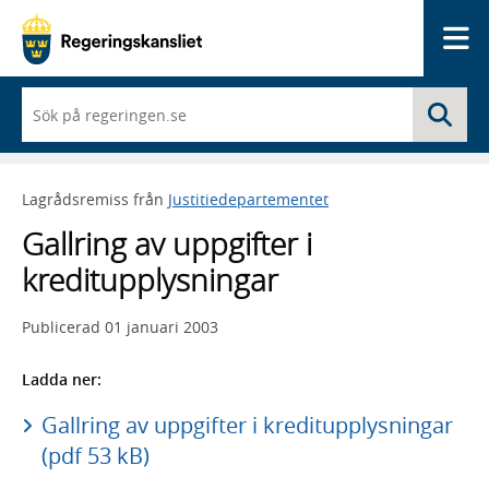
Me
När
Sö
du
börjar
skriva
så
Lagrådsremiss från
Justitiedepartementet
framträder
en
Gallring av uppgifter i
lista
med
kreditupplysningar
sökförslag
Publicerad
01 januari 2003
Ladda ner:
Gallring av uppgifter i kreditupplysningar
(pdf 53 kB)