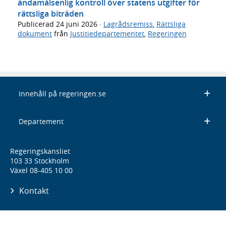
ändamålsenlig kontroll över statens utgifter för
rättsliga biträden
Publicerad
24 juni 2026
·
Lagrådsremiss
,
Rättsliga
dokument
från
Justitiedepartementet
,
Regeringen
Innehåll på regeringen.se
Departement
Regeringskansliet
103 33 Stockholm
Växel 08-405 10 00
Kontakt