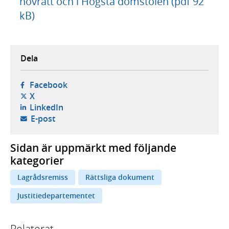
hovrätt och i Högsta domstolen (pdf 92
kB)
Dela
- öppnas i ny flik, extern webbplats,
Facebook
- öppnas i ny flik, extern webbplats,
X
- öppnas i ny flik, extern webbplats,
LinkedIn
- öppnar din e-postklient,
E-post
Sidan är uppmärkt med följande
kategorier
Lagrådsremiss
Rättsliga dokument
Justitiedepartementet
Relaterat