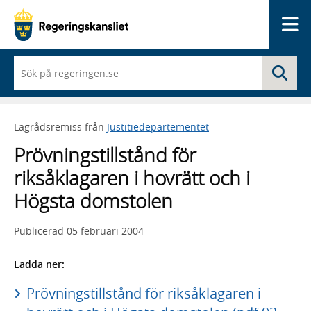
Me
När
Sö
du
börjar
skriva
så
Lagrådsremiss från
Justitiedepartementet
framträder
en
Prövningstillstånd för
lista
med
riksåklagaren i hovrätt och i
sökförslag
Högsta domstolen
Publicerad
05 februari 2004
Ladda ner:
Prövningstillstånd för riksåklagaren i