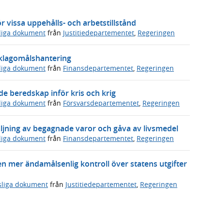
 vissa uppehålls- och arbetstillstånd
sliga dokument
från
Justitiedepartementet
,
Regeringen
s klagomålshantering
sliga dokument
från
Finansdepartementet
,
Regeringen
 beredskap inför kris och krig
sliga dokument
från
Försvarsdepartementet
,
Regeringen
ljning av begagnade varor och gåva av livsmedel
sliga dokument
från
Finansdepartementet
,
Regeringen
en mer ändamålsenlig kontroll över statens utgifter
sliga dokument
från
Justitiedepartementet
,
Regeringen