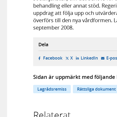
behandling eller annat stöd. Regeri
uppdrag att följa upp och utvärder
överförs till den nya vårdformen. L
september 2008.
Dela
- öppnas i ny flik, extern w
- öppnas i ny flik, ext
- öppnas i
Facebook
X
LinkedIn
E-pos
Sidan är uppmärkt med följande 
Lagrådsremiss
Rättsliga dokument
Relaterat