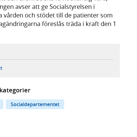
ngen avser att ge Socialstyrelsen i
a vården och stödet till de patienter som
agändringarna föreslås träda i kraft den 1
ebbplats,
ern webbplats,
 ny flik, extern webbplats,
- öppnar din e-postklient,
t
kategorier
Socialdepartementet