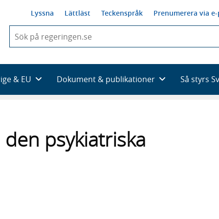
Lyssna
Lättläst
Teckenspråk
Prenumerera via e-
När
du
börjar
skriva
så
rige & EU
Dokument & publikationer
Så styrs S
framträder
en
lista
med
sökförslag
den psykiatriska