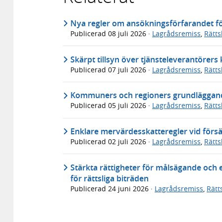
Nya regler om ansökningsförfarandet för
Publicerad
08 juli 2026
·
Lagrådsremiss
,
Rätt
Skärpt tillsyn över tjänsteleverantörer
Publicerad
07 juli 2026
·
Lagrådsremiss
,
Rätt
Kommuners och regioners grundläggande
Publicerad
05 juli 2026
·
Lagrådsremiss
,
Rätt
Enklare mervärdesskatteregler vid försä
Publicerad
02 juli 2026
·
Lagrådsremiss
,
Rätt
Stärkta rättigheter för målsägande och 
för rättsliga biträden
Publicerad
24 juni 2026
·
Lagrådsremiss
,
Rätt