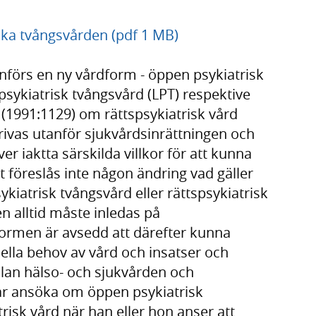
ka tvångsvården (pdf 1 MB)
införs en ny vårdform - öppen psykiatrisk
psykiatrisk tvångsvård (LPT) respektive
 (1991:1129) om rättspsykiatrisk vård
rivas utanför sjukvårdsinrättningen och
ver iaktta särskilda villkor för att kunna
t föreslås inte någon ändring vad gäller
ykiatrisk tvångsvård eller rättspsykiatrisk
en alltid måste inledas på
formen är avsedd att därefter kunna
duella behov av vård och insatser och
llan hälso- och sjukvården och
får ansöka om öppen psykiatrisk
risk vård när han eller hon anser att