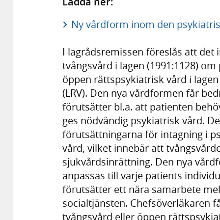
Ladda ner:
Ny vårdform inom den psykiatris
I lagrådsremissen föreslås att det 
tvångsvård i lagen (1991:1128) om 
öppen rättspsykiatrisk vård i lagen
(LRV). Den nya vårdformen får bed
förutsätter bl.a. att patienten behö
ges nödvändig psykiatrisk vård. De
förutsättningarna för intagning i ps
vård, vilket innebär att tvångsvård
sjukvårdsinrättning. Den nya vård
anpassas till varje patients indivi
förutsätter ett nära samarbete me
socialtjänsten. Chefsöverläkaren 
tvångsvård eller öppen rättspsykiat