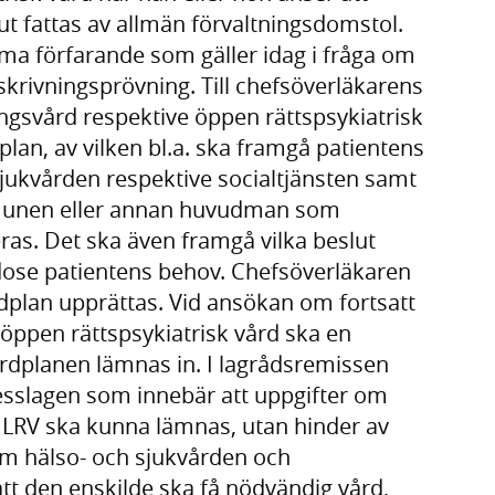
ut fattas av allmän förvaltningsdomstol.
a förfarande som gäller idag i fråga om
tskrivningsprövning. Till chefsöverläkarens
gsvård respektive öppen rättspsykiatrisk
an, av vilken bl.a. ska framgå patientens
sjukvården respektive socialtjänsten samt
mmunen eller annan huvudman som
ras. Det ska även framgå vilka beslut
odose patientens behov. Chefsöverläkaren
dplan upprättas. Vid ansökan om fortsatt
 öppen rättspsykiatrisk vård ska en
rdplanen lämnas in. I lagrådsremissen
tesslagen som innebär att uppgifter om
r LRV ska kunna lämnas, utan hinder av
om hälso- och sjukvården och
att den enskilde ska få nödvändig vård,