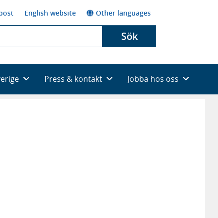
post
English website
Other languages
Sök
verige
Press & kontakt
Jobba hos oss