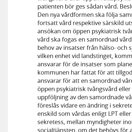
patienten bör ges sådan vård. Besl
Den nya vårdformen ska följa samm
fortsatt vård respektive särskild u
ansökan om öppen psykiatrisk tvån
vård ska fogas en samordnad vårdpl
behov av insatser från hälso- och 
vilken enhet vid landstinget, ko
ansvarar för de insatser som plane
kommunen har fattat för att tillg
ansvarar för att en samordnad vår
öppen psykiatrisk tvångsvård eller
uppföljning av den samordnade vå
föreslås vidare en ändring i sekre
enskild som vårdas enligt LPT elle
sekretess, mellan myndigheter in
socialtjänsten, om det behövs för 