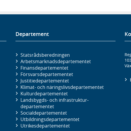
Departement
Ko
Statsrådsberedningen
Reg
10
Arbetsmarknads­departementet
Väx
Finans­departementet
Försvars­departementet
Justitie­departementet
Klimat- och näringslivs­departementet
Kultur­departementet
Landsbygds- och infrastruktur­
departementet
Social­departementet
Utbildnings­departementet
Utrikes­departementet