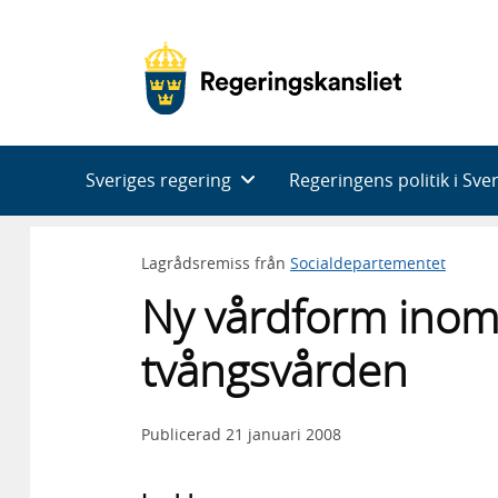
Huvudnavigering
Sveriges regering
Regeringens politik i Sve
Lagrådsremiss från
Socialdepartementet
Ny vårdform inom 
tvångsvården
Publicerad
21 januari 2008