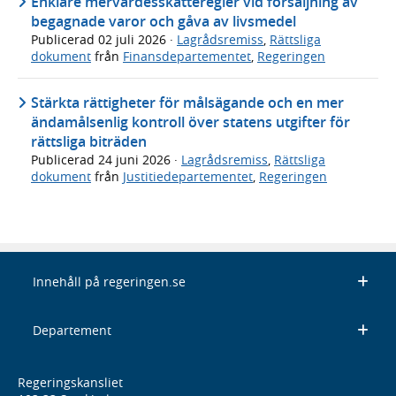
Enklare mervärdesskatteregler vid försäljning av
begagnade varor och gåva av livsmedel
Publicerad
02 juli 2026
·
Lagrådsremiss
,
Rättsliga
dokument
från
Finansdepartementet
,
Regeringen
Stärkta rättigheter för målsägande och en mer
ändamålsenlig kontroll över statens utgifter för
rättsliga biträden
Publicerad
24 juni 2026
·
Lagrådsremiss
,
Rättsliga
dokument
från
Justitiedepartementet
,
Regeringen
Innehåll på regeringen.se
Departement
Regeringskansliet