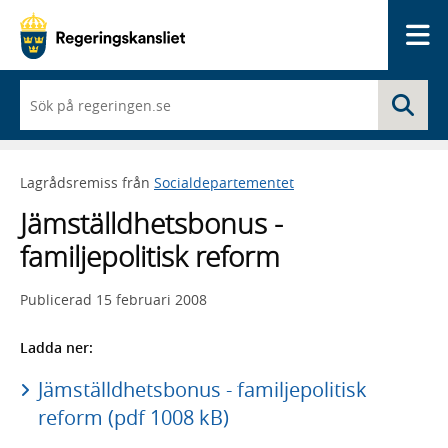
Me
När
Sö
du
börjar
skriva
så
Lagrådsremiss från
Socialdepartementet
framträder
en
Jämställdhetsbonus -
lista
med
familjepolitisk reform
sökförslag
Publicerad
15 februari 2008
Ladda ner:
Jämställdhetsbonus - familjepolitisk
reform (pdf 1008 kB)