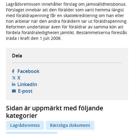
Lagrådsremissen innehåller förslag om jämställdhetsbonus.
Förslaget innebär att den förälder som varit hemma längst
med föräldrapenning får en skattekreditering om han eller
hon arbetar när den andra föräldern tar ut föräldrapenning.
Reformen underlättar även för föräldrar av samma kön att
fördela föräldraledigheten jämlikt. Bestämmelserna föreslås
träda i kraft den 1 juli 2008.
Dela
- öppnas i ny flik, extern webbplats,
Facebook
- öppnas i ny flik, extern webbplats,
X
- öppnas i ny flik, extern webbplats,
LinkedIn
- öppnar din e-postklient,
E-post
Sidan är uppmärkt med följande
kategorier
Lagrådsremiss
Rättsliga dokument