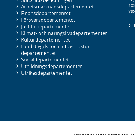
10
Arbetsmarknads­departementet
Väx
Finans­departementet
Försvars­departementet
Justitie­departementet
Klimat- och näringslivs­departementet
Kultur­departementet
Landsbygds- och infrastruktur­
departementet
Social­departementet
Utbildnings­departementet
Utrikes­departementet