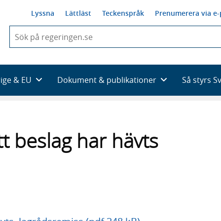
Lyssna
Lättläst
Teckenspråk
Prenumerera via e-
När
du
börjar
skriva
så
rige & EU
Dokument & publikationer
Så styrs S
framträder
en
lista
med
sökförslag
t beslag har hävts