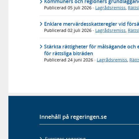
Kommuners och regioners grundläggande
Publicerad
05 juli 2026
·
Lagrådsremiss
,
Rätt
Enklare mervärdesskatteregler vid försä
Publicerad
02 juli 2026
·
Lagrådsremiss
,
Rätt
Stärkta rättigheter för målsägande och 
för rättsliga biträden
Publicerad
24 juni 2026
·
Lagrådsremiss
,
Rätt
Innehåll på regeringen.se
Sveriges regering