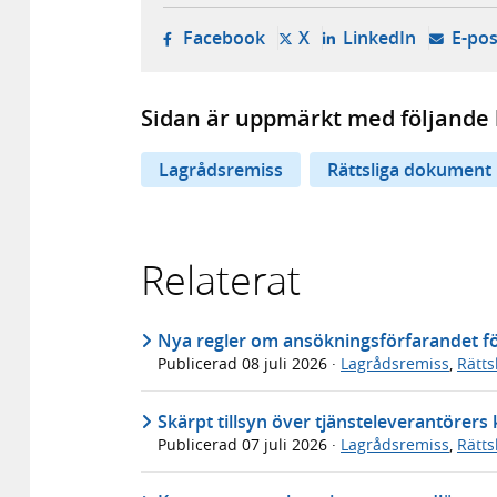
- öppnas i ny flik, extern w
- öppnas i ny flik, ext
- öppnas i
Facebook
X
LinkedIn
E-pos
Sidan är uppmärkt med följande 
Lagrådsremiss
Rättsliga dokument
Relaterat
Nya regler om ansökningsförfarandet för
Publicerad
08 juli 2026
·
Lagrådsremiss
,
Rätt
Skärpt tillsyn över tjänsteleverantörer
Publicerad
07 juli 2026
·
Lagrådsremiss
,
Rätt