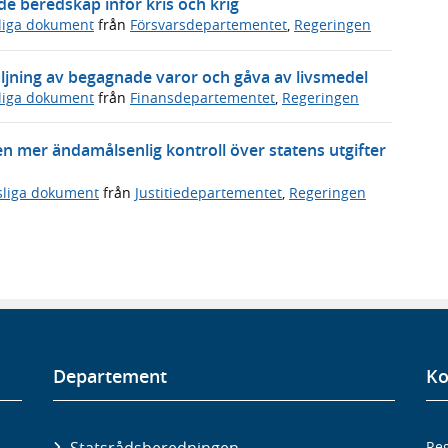
 beredskap inför kris och krig
sliga dokument
från
Försvarsdepartementet
,
Regeringen
ljning av begagnade varor och gåva av livsmedel
sliga dokument
från
Finansdepartementet
,
Regeringen
en mer ändamålsenlig kontroll över statens utgifter
sliga dokument
från
Justitiedepartementet
,
Regeringen
Departement
Ko
Statsrådsberedningen
Reg