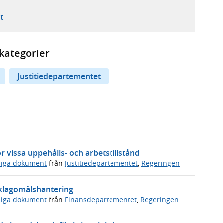
ebbplats,
ern webbplats,
 ny flik, extern webbplats,
- öppnar din e-postklient,
t
kategorier
Justitiedepartementet
 vissa uppehålls- och arbetstillstånd
sliga dokument
från
Justitiedepartementet
,
Regeringen
s klagomålshantering
sliga dokument
från
Finansdepartementet
,
Regeringen