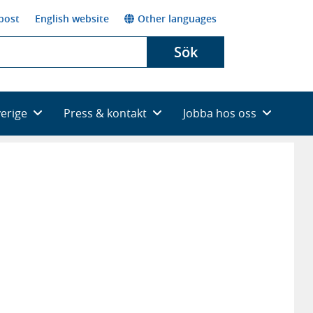
post
English website
Other languages
Sök
verige
Press & kontakt
Jobba hos oss