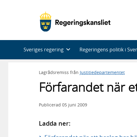
Huvudnavigering
Sveriges regering
Regeringens politik i Sve
Lagrådsremiss från
Justitiedepartementet
Förfarandet när et
Publicerad
05 juni 2009
Ladda ner: