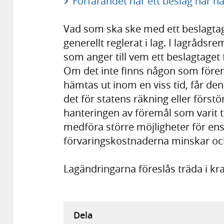
Förfarandet när ett beslag har hä
Vad som ska ske med ett beslagtage
generellt reglerat i lag. I lagråds
som anger till vem ett beslagtaget
Om det inte finns någon som föremål
hämtas ut inom en viss tid, får de
det för statens räkning eller förstör
hanteringen av föremål som varit t
medföra större möjligheter för enski
förvaringskostnaderna minskar och
Lagändringarna föreslås träda i kra
Dela