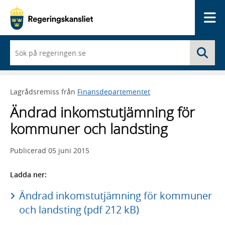
Me
När
Sö
du
börjar
skriva
så
Lagrådsremiss från
Finansdepartementet
framträder
en
Ändrad inkomstutjämning för
lista
med
kommuner och landsting
sökförslag
Publicerad
05 juni 2015
Ladda ner:
Ändrad inkomstutjämning för kommuner
och landsting (pdf 212 kB)