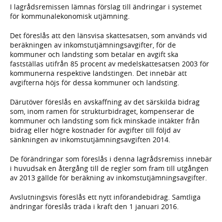
I lagrådsremissen lämnas förslag till ändringar i systemet
för kommunalekonomisk utjämning.
Det föreslås att den länsvisa skattesatsen, som används vid
beräkningen av inkomstutjämningsavgifter, för de
kommuner och landsting som betalar en avgift ska
fastställas utifrån 85 procent av medelskattesatsen 2003 för
kommunerna respektive landstingen. Det innebär att
avgifterna höjs för dessa kommuner och landsting.
Därutöver föreslås en avskaffning av det särskilda bidrag
som, inom ramen för strukturbidraget, kompenserar de
kommuner och landsting som fick minskade intäkter från
bidrag eller högre kostnader för avgifter till följd av
sänkningen av inkomstutjämningsavgiften 2014.
De förändringar som föreslås i denna lagrådsremiss innebär
i huvudsak en återgång till de regler som fram till utgången
av 2013 gällde för beräkning av inkomstutjämningsavgifter.
Avslutningsvis föreslås ett nytt införandebidrag. Samtliga
ändringar föreslås träda i kraft den 1 januari 2016.