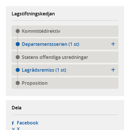
Lagstiftningskedjan
Kommittédirektiv
Departementsserien (1 st)
Statens offentliga utredningar
Lagrådsremiss (1 st)
Proposition
Dela
- öppnas i ny flik, extern webbplats,
Facebook
- öppnas i ny flik, extern webbplats,
X