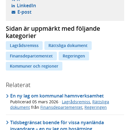
- öppnas i ny flik, extern webbplats,
LinkedIn
- öppnar din e-postklient,
E-post
Sidan är uppmärkt med följande
kategorier
Lagrådsremiss
Rättsliga dokument
Finansdepartementet
Regeringen
Kommuner och regioner
Relaterat
En ny lag om kommunal hamnverksamhet
Publicerad
05 mars 2026
·
Lagrådsremiss
,
Rättsliga
dokument
från
Finansdepartementet
,
Regeringen
Tidsbegränsat boende för vissa nyanlända
invandrare – en ny lag om bosättning