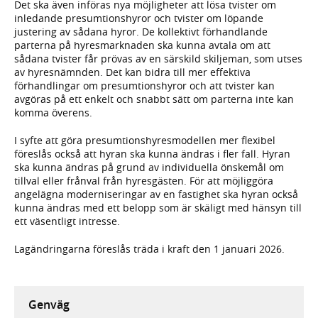
Det ska även införas nya möjligheter att lösa tvister om
inledande presumtionshyror och tvister om löpande
justering av sådana hyror. De kollektivt förhandlande
parterna på hyresmarknaden ska kunna avtala om att
sådana tvister får prövas av en särskild skiljeman, som utses
av hyresnämnden. Det kan bidra till mer effektiva
förhandlingar om presumtionshyror och att tvister kan
avgöras på ett enkelt och snabbt sätt om parterna inte kan
komma överens.
I syfte att göra presumtionshyresmodellen mer flexibel
föreslås också att hyran ska kunna ändras i fler fall. Hyran
ska kunna ändras på grund av individuella önskemål om
tillval eller frånval från hyresgästen. För att möjliggöra
angelägna moderniseringar av en fastighet ska hyran också
kunna ändras med ett belopp som är skäligt med hänsyn till
ett väsentligt intresse.
Lagändringarna föreslås träda i kraft den 1 januari 2026.
Genväg