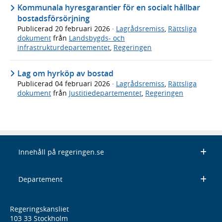
Kommunala hyresgarantier för en socialt hållbar
bostadsförsörjning
Publicerad
20 februari 2026
·
Lagrådsremiss
,
Rättsliga
dokument
från
Landsbygds- och
infrastrukturdepartementet
,
Regeringen
Lag om hyrköp av bostad
Publicerad
04 februari 2026
·
Lagrådsremiss
,
Rättsliga
dokument
från
Justitiedepartementet
,
Regeringen
Innehåll på regeringen.se
Departement
Regeringskansliet
103 33 Stockholm