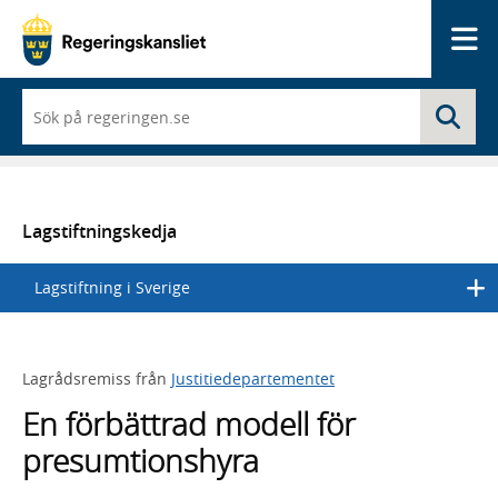
Me
När
Sö
du
börjar
skriva
så
framträder
en
Lagstiftningskedja
lista
med
Lagstiftning i Sverige
sökförslag
Lagrådsremiss från
Justitiedepartementet
En förbättrad modell för
presumtionshyra