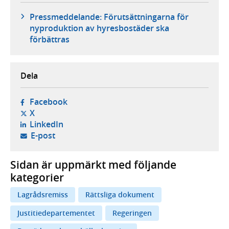
Pressmeddelande: Förutsättningarna för
nyproduktion av hyresbostäder ska
förbättras
Dela
- öppnas i ny flik, extern webbplats,
Facebook
- öppnas i ny flik, extern webbplats,
X
- öppnas i ny flik, extern webbplats,
LinkedIn
- öppnar din e-postklient,
E-post
Sidan är uppmärkt med följande
kategorier
Lagrådsremiss
Rättsliga dokument
Justitiedepartementet
Regeringen