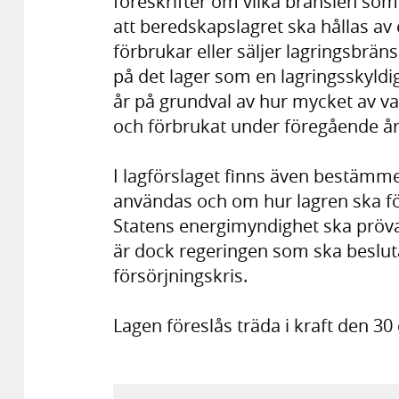
föreskrifter om vilka bränslen som
att beredskapslagret ska hållas a
förbrukar eller säljer lagringsbräns
på det lager som en lagringsskyldi
år på grundval av hur mycket av va
och förbrukat under föregående år 
I lagförslaget finns även bestämm
användas och om hur lagren ska förva
Statens energimyndighet ska pröva
är dock regeringen som ska beslut
försörjningskris.
Lagen föreslås träda i kraft den 3