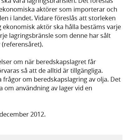
 ska vara lagringsbränslen. Det föreslås
v ekonomiska aktörer som importerar och
len i landet. Vidare föreslås att storleken
g ekonomisk aktör ska hålla bestäms varje
rje lagringsbränsle som denne har sålt
(referensåret).
elser om när beredskapslagret får
ras så att de alltid är tillgängliga.
 frågor om beredskapslagring av olja. Det
a om användning av lager vid en
0 december 2012.