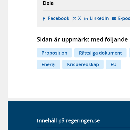
Dela
- öppnas i ny flik, extern w
- öppnas i ny flik, ext
- öppnas i
Facebook
X
LinkedIn
E-pos
Sidan är uppmärkt med följande 
Proposition
Rättsliga dokument
Energi
Krisberedskap
EU
Innehåll på regeringen.se