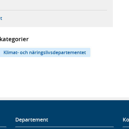
ebbplats,
ern webbplats,
 ny flik, extern webbplats,
- öppnar din e-postklient,
t
kategorier
Klimat- och näringslivsdepartementet
Departement
Ko