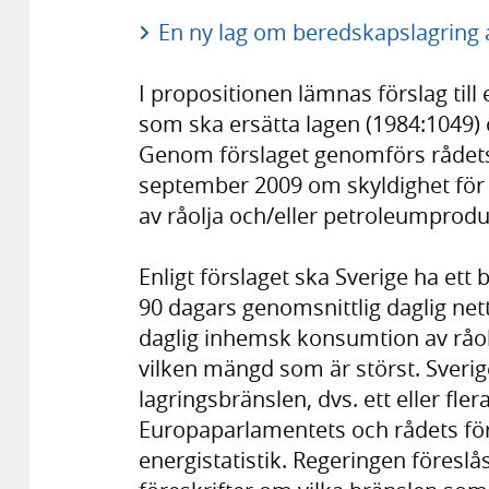
En ny lag om beredskapslagring a
I propositionen lämnas förslag till
som ska ersätta lagen (1984:1049) 
Genom förslaget genomförs rådets
september 2009 om skyldighet för
av råolja och/eller petroleumprodu
Enligt förslaget ska Sverige ha et
90 dagars genomsnittlig daglig net
daglig inhemsk konsumtion av råo
vilken mängd som är störst. Sveri
lagringsbränslen, dvs. ett eller fle
Europaparlamentets och rådets fö
energistatistik. Regeringen föresl