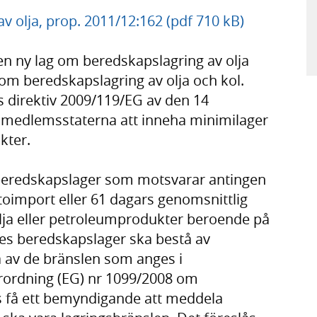
v olja, prop. 2011/12:162 (pdf 710 kB)
 en ny lag om beredskapslagring av olja
om beredskapslagring av olja och kol.
 direktiv 2009/119/EG av den 14
 medlemsstaterna att inneha minimilager
kter.
t beredskapslager som motsvarar antingen
toimport eller 61 dagars genomsnittlig
lja eller petroleumprodukter beroende på
ges beredskapslager ska bestå av
ra av de bränslen som anges i
rordning (EG) nr 1099/2008 om
ås få ett bemyndigande att meddela