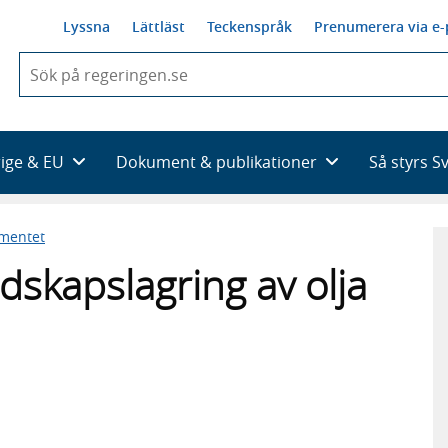
Lyssna
Lättläst
Teckenspråk
Prenumerera via e-
När
du
börjar
skriva
så
rige & EU
Dokument & publikationer
Så styrs S
framträder
en
lista
ementet
med
sökförslag
dskapslagring av olja