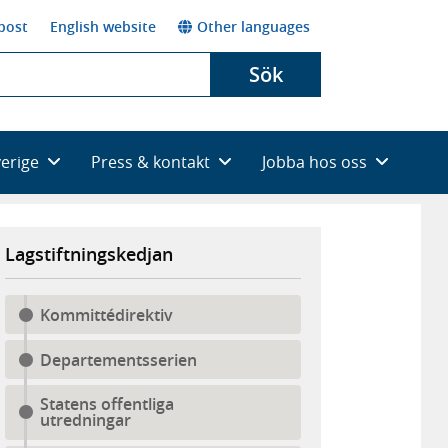
post
English website
Other languages
Sök
verige
Press & kontakt
Jobba hos oss
Lagstiftningskedjan
Kommittédirektiv
Departementsserien
Statens offentliga
utredningar