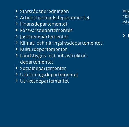
Statsrådsberedningen
Reg
10
Arbetsmarknads­departementet
Väx
Finans­departementet
Försvars­departementet
Justitie­departementet
Klimat- och näringslivs­departementet
Kultur­departementet
Landsbygds- och infrastruktur­
departementet
Social­departementet
Utbildnings­departementet
Utrikes­departementet