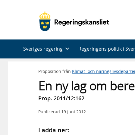
Huvudnavigering
Sveriges regering
Regeringens politik i Sve
Proposition från
Klimat- och näringslivsdepart
En ny lag om bere
Prop. 2011/12:162
Publicerad
19 juni 2012
Ladda ner: