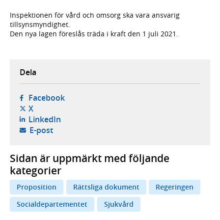
Inspektionen för vård och omsorg ska vara ansvarig
tillsynsmyndighet.
Den nya lagen föreslås träda i kraft den 1 juli 2021.
Dela
- öppnas i ny flik, extern webbplats,
Facebook
- öppnas i ny flik, extern webbplats,
X
- öppnas i ny flik, extern webbplats,
LinkedIn
- öppnar din e-postklient,
E-post
Sidan är uppmärkt med följande
kategorier
Proposition
Rättsliga dokument
Regeringen
Socialdepartementet
Sjukvård