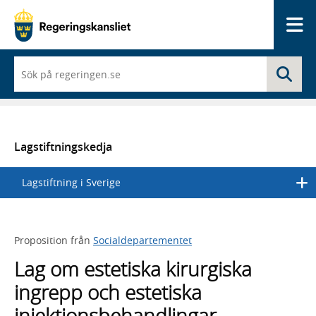
Me
När
Sö
du
börjar
skriva
så
framträder
en
Lagstiftningskedja
lista
med
Lagstiftning i Sverige
sökförslag
Proposition från
Socialdepartementet
Lag om estetiska kirurgiska
ingrepp och estetiska
injektionsbehandlingar