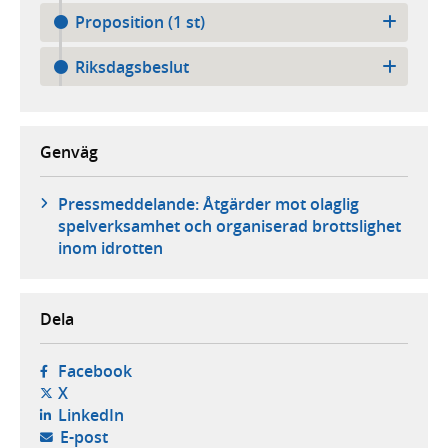
Proposition (1 st)
Riksdagsbeslut
Genväg
Pressmeddelande: Åtgärder mot olaglig
spelverksamhet och organiserad brottslighet
inom idrotten
Dela
- öppnas i ny flik, extern webbplats,
Facebook
- öppnas i ny flik, extern webbplats,
X
- öppnas i ny flik, extern webbplats,
LinkedIn
- öppnar din e-postklient,
E-post