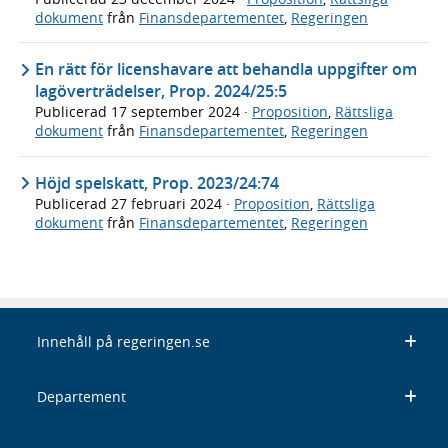
dokument
från
Finansdepartementet
,
Regeringen
En rätt för licenshavare att behandla uppgifter om
lagöverträdelser, Prop. 2024/25:5
Publicerad
17 september 2024
·
Proposition
,
Rättsliga
dokument
från
Finansdepartementet
,
Regeringen
Höjd spelskatt, Prop. 2023/24:74
Publicerad
27 februari 2024
·
Proposition
,
Rättsliga
dokument
från
Finansdepartementet
,
Regeringen
Innehåll på regeringen.se
Departement