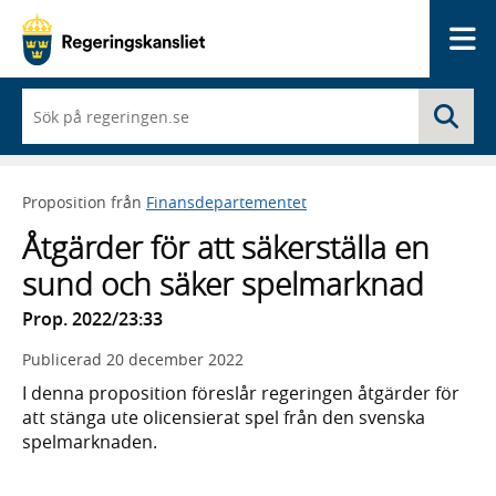
Me
När
Sö
du
börjar
skriva
så
Proposition från
Finansdepartementet
framträder
en
Åtgärder för att säkerställa en
lista
med
sund och säker spelmarknad
sökförslag
Prop. 2022/23:33
Publicerad
20 december 2022
I denna proposition föreslår regeringen åtgärder för
att stänga ute olicensierat spel från den svenska
spelmarknaden.