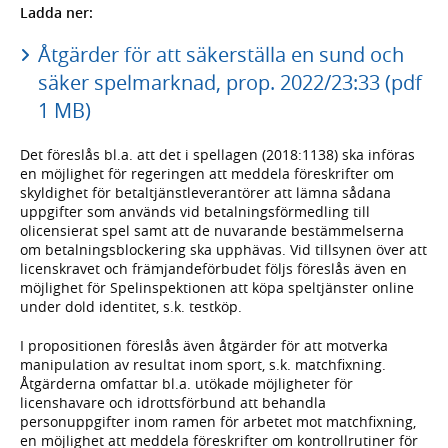
Ladda ner:
Åtgärder för att säkerställa en sund och
säker spelmarknad, prop. 2022/23:33 (pdf
1 MB)
Det föreslås bl.a. att det i spellagen (2018:1138) ska införas
en möjlighet för regeringen att meddela föreskrifter om
skyldighet för betaltjänstleverantörer att lämna sådana
uppgifter som används vid betalningsförmedling till
olicensierat spel samt att de nuvarande bestämmelserna
om betalningsblockering ska upphävas. Vid tillsynen över att
licenskravet och främjandeförbudet följs föreslås även en
möjlighet för Spelinspektionen att köpa speltjänster online
under dold identitet, s.k. testköp.
I propositionen föreslås även åtgärder för att motverka
manipulation av resultat inom sport, s.k. matchfixning.
Åtgärderna omfattar bl.a. utökade möjligheter för
licenshavare och idrottsförbund att behandla
personuppgifter inom ramen för arbetet mot matchfixning,
en möjlighet att meddela föreskrifter om kontrollrutiner för