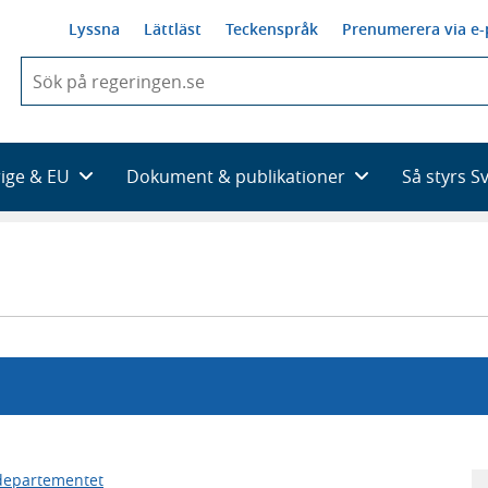
Lyssna
Lättläst
Teckenspråk
Prenumerera via e-
När
du
börjar
skriva
så
rige & EU
Dokument & publikationer
Så styrs S
framträder
en
lista
med
sökförslag
rdepartementet