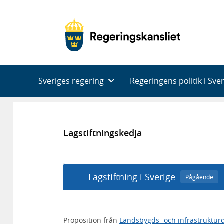
Huvudnavigering
Sveriges regering
Regeringens politik i Sve
Lagstiftningskedja
Lagstiftning i Sverige
Pågående
Proposition från
Landsbygds- och infrastruktu