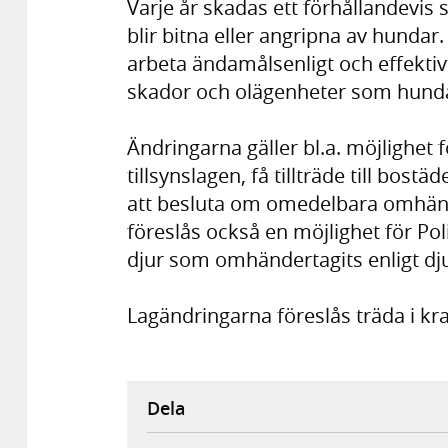
Varje år skadas ett förhållandevis s
blir bitna eller angripna av hunda
arbeta ändamålsenligt och effektiv
skador och olägenheter som hunda
Ändringarna gäller bl.a. möjlighet f
tillsynslagen, få tillträde till bos
att besluta om omedelbara omhänd
föreslås också en möjlighet för Po
djur som omhändertagits enligt djur
Lagändringarna föreslås träda i kr
Dela