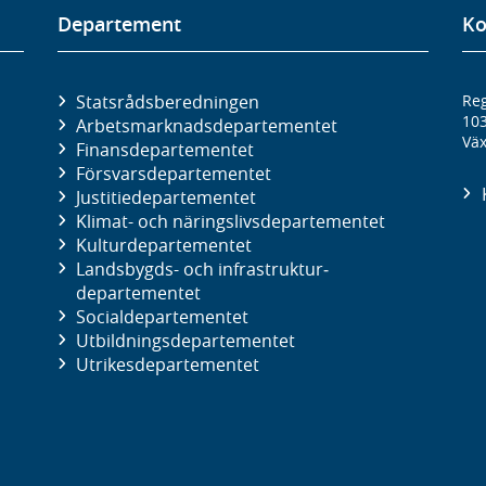
Departement
Ko
Statsrådsberedningen
Reg
10
Arbetsmarknads­departementet
Väx
Finans­departementet
Försvars­departementet
Justitie­departementet
Klimat- och näringslivs­departementet
Kultur­departementet
Landsbygds- och infrastruktur­
departementet
Social­departementet
Utbildnings­departementet
Utrikes­departementet