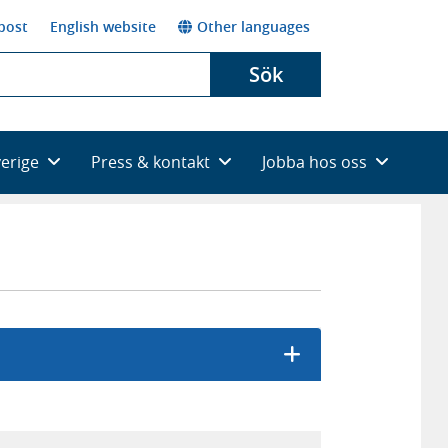
post
English website
Other languages
Sök
verige
Press & kontakt
Jobba hos oss