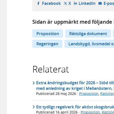
- öppnas i ny flik, extern w
- öppnas i ny flik, ext
- öppnas i
Facebook
X
LinkedIn
E-pos
Sidan är uppmärkt med följande 
Proposition
Rättsliga dokument
Regeringen
Landsbygd, livsmedel o
Relaterat
Extra ändringsbudget för 2026 – Stöd til
med anledning av kriget i Mellanöstern,
Publicerad
28 maj 2026
·
Proposition
,
Rättsli
Ett tydligt regelverk för aktivt skogsbru
Publicerad
16 april 2026
·
Proposition
,
Rättsl