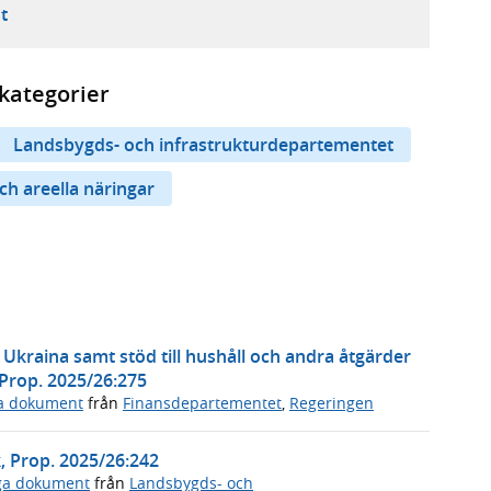
ebbplats,
ern webbplats,
 ny flik, extern webbplats,
- öppnar din e-postklient,
t
kategorier
Landsbygds- och infrastrukturdepartementet
ch areella näringar
l Ukraina samt stöd till hushåll och andra åtgärder
 Prop. 2025/26:275
ga dokument
från
Finansdepartementet
,
Regeringen
k, Prop. 2025/26:242
iga dokument
från
Landsbygds- och