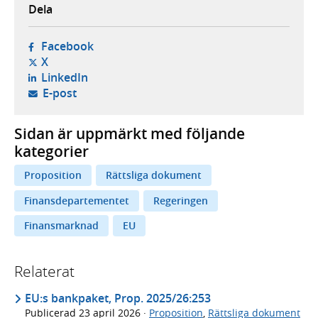
Dela
- öppnas i ny flik, extern webbplats,
Facebook
- öppnas i ny flik, extern webbplats,
X
- öppnas i ny flik, extern webbplats,
LinkedIn
- öppnar din e-postklient,
E-post
Sidan är uppmärkt med följande
kategorier
Proposition
Rättsliga dokument
Finansdepartementet
Regeringen
Finansmarknad
EU
Relaterat
EU:s bankpaket, Prop. 2025/26:253
Publicerad
23 april 2026
·
Proposition
,
Rättsliga dokument