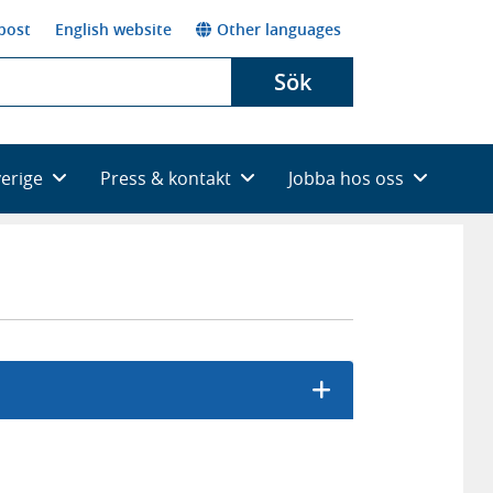
post
English website
Other languages
Sök
verige
Press & kontakt
Jobba hos oss