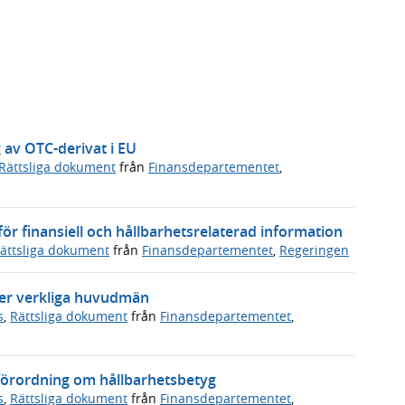
g av OTC-derivat i EU
Rättsliga dokument
från
Finansdepartementet
,
 finansiell och hållbarhetsrelaterad information
ättsliga dokument
från
Finansdepartementet
,
Regeringen
ver verkliga huvudmän
s
,
Rättsliga dokument
från
Finansdepartementet
,
förordning om hållbarhetsbetyg
s
,
Rättsliga dokument
från
Finansdepartementet
,