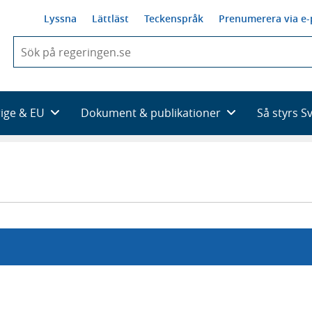
Lyssna
Lättläst
Teckenspråk
Prenumerera via e-
När
du
börjar
skriva
så
rige & EU
Dokument & publikationer
Så styrs S
framträder
en
lista
med
sökförslag