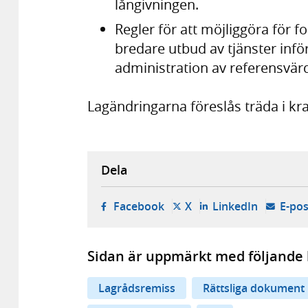
långivningen.
Regler för att möjliggöra för fo
bredare utbud av tjänster inför
administration av referensvär
Lagändringarna föreslås träda i kra
Dela
- öppnas i ny flik, extern w
- öppnas i ny flik, ext
- öppnas i
Facebook
X
LinkedIn
E-pos
Sidan är uppmärkt med följande 
Lagrådsremiss
Rättsliga dokument