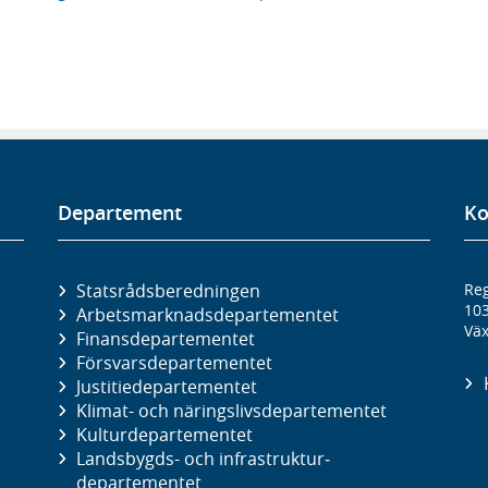
Departement
Ko
Statsrådsberedningen
Reg
10
Arbetsmarknads­departementet
Väx
Finans­departementet
Försvars­departementet
Justitie­departementet
Klimat- och näringslivs­departementet
Kultur­departementet
Landsbygds- och infrastruktur­
departementet