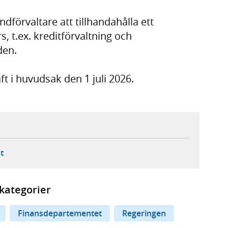
ndförvaltare att tillhandahålla ett
s, t.ex. kreditförvaltning och
den.
ft i huvudsak den 1 juli 2026.
ebbplats,
ern webbplats,
 ny flik, extern webbplats,
- öppnar din e-postklient,
t
kategorier
Finansdepartementet
Regeringen