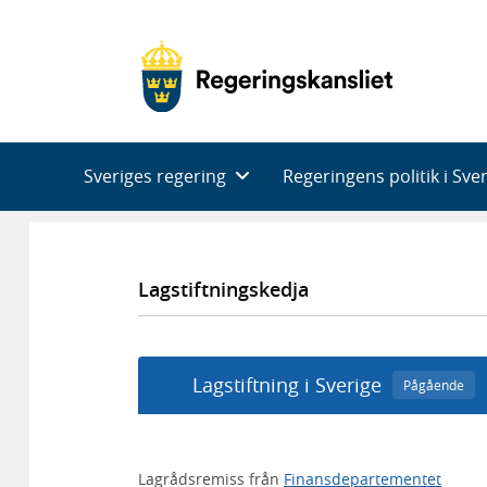
Huvudnavigering
Sveriges regering
Regeringens politik i Sve
Lagstiftningskedja
Lagstiftning i Sverige
Pågående
Lagrådsremiss från
Finansdepartementet