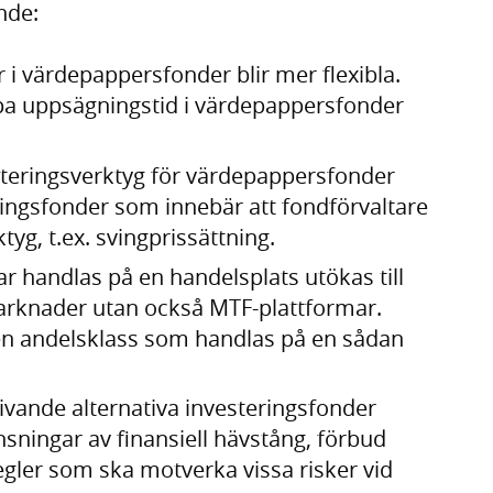
nde:
r i värdepappersfonder blir mer flexibla.
ämpa uppsägningstid i värdepappersfonder
anteringsverktyg för värdepappersfonder
ringsfonder som innebär att fondförvaltare
tyg, t.ex. svingprissättning.
ar handlas på en handelsplats utökas till
marknader utan också MTF-plattformar.
a en andelsklass som handlas på en sådan
ivande alternativa investeringsfonder
nsningar av finansiell hävstång, förbud
regler som ska motverka vissa risker vid