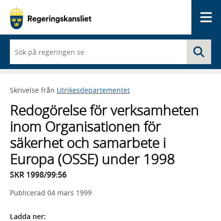
Me
När
Sö
du
börjar
skriva
så
Skrivelse från
Utrikesdepartementet
framträder
en
Redogörelse för verksamheten
lista
med
inom Organisationen för
sökförslag
säkerhet och samarbete i
Europa (OSSE) under 1998
SKR 1998/99:56
Publicerad
04 mars 1999
Ladda ner: