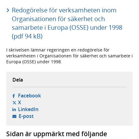
Redogörelse för verksamheten inom
Organisationen för säkerhet och
samarbete i Europa (OSSE) under 1998
(pdf 94 kB)
I skrivelsen lämnar regeringen en redogörelse för
verksamheten i Organisationen för säkerhet och samarbete i
Europa (OSSE) under 1998.
Dela
- öppnas i ny flik, extern webbplats,
Facebook
- öppnas i ny flik, extern webbplats,
X
- öppnas i ny flik, extern webbplats,
LinkedIn
- öppnar din e-postklient,
E-post
Sidan är uppmärkt med följande