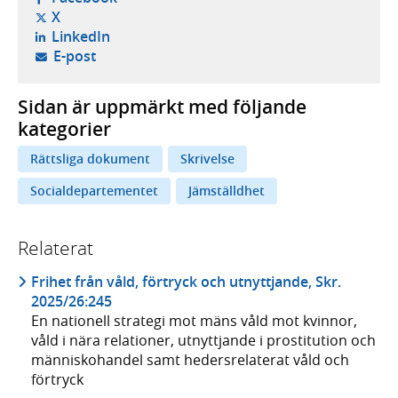
- öppnas i ny flik, extern webbplats,
X
- öppnas i ny flik, extern webbplats,
LinkedIn
- öppnar din e-postklient,
E-post
Sidan är uppmärkt med följande
kategorier
Rättsliga dokument
Skrivelse
Socialdepartementet
Jämställdhet
Relaterat
Frihet från våld, förtryck och utnyttjande, Skr.
2025/26:245
En nationell strategi mot mäns våld mot kvinnor,
våld i nära relationer, utnyttjande i prostitution och
människohandel samt hedersrelaterat våld och
förtryck