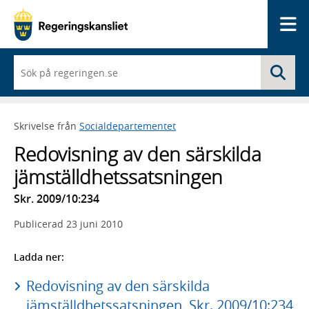
Me
När
Sö
du
börjar
skriva
så
Skrivelse från
Socialdepartementet
framträder
en
Redovisning av den särskilda
lista
med
jämställdhetssatsningen
sökförslag
Skr. 2009/10:234
Publicerad
23 juni 2010
Ladda ner:
Redovisning av den särskilda
jämställdhetssatsningen, Skr. 2009/10:234