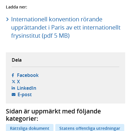
Ladda ner:
Internationell konvention rörande
upprättandet i Paris av ett internationellt
frysinstitut (pdf 5 MB)
Dela
- öppnas i ny flik, extern webbplats,
Facebook
- öppnas i ny flik, extern webbplats,
X
- öppnas i ny flik, extern webbplats,
LinkedIn
- öppnar din e-postklient,
E-post
Sidan är uppmärkt med följande
kategorier:
Rättsliga dokument
Statens offentliga utredningar