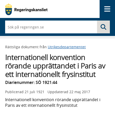
Me
När
Sö
du
börjar
skriva
så
Rättsliga dokument från
Utrikesdepartementet
framträder
en
Internationell konvention
lista
med
rörande upprättandet i Paris av
sökförslag
ett internationellt frysinstitut
Diarienummer: SÖ 1921:44
Publicerad
21 juli 1921
Uppdaterad
22 maj 2017
Internationell konvention rörande upprättandet i
Paris av ett internationellt frysinstitut