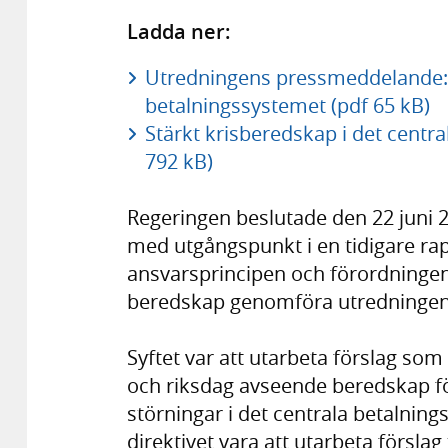
Ladda ner:
Utredningens pressmeddelande: S
betalningssystemet (pdf 65 kB)
Stärkt krisberedskap i det centr
792 kB)
Regeringen beslutade den 22 juni 201
med utgångspunkt i en tidigare rapp
ansvarsprincipen och förordninge
beredskap genomföra utredningen
Syftet var att utarbeta förslag som 
och riksdag avseende beredskap för
störningar i det centrala betalning
direktivet vara att utarbeta försla