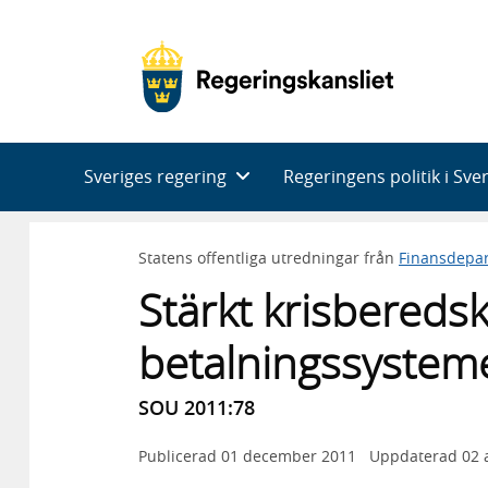
Huvudnavigering
Sveriges regering
Regeringens politik i Sve
Statens offentliga utredningar från
Finansdepa
Stärkt krisberedsk
betalningssystem
SOU 2011:78
Publicerad
01 december 2011
Uppdaterad
02 