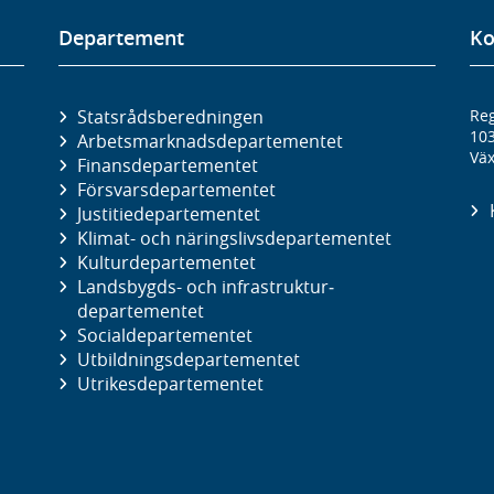
Departement
Ko
Statsrådsberedningen
Reg
10
Arbetsmarknads­departementet
Väx
Finans­departementet
Försvars­departementet
Justitie­departementet
Klimat- och näringslivs­departementet
Kultur­departementet
Landsbygds- och infrastruktur­
departementet
Social­departementet
Utbildnings­departementet
Utrikes­departementet