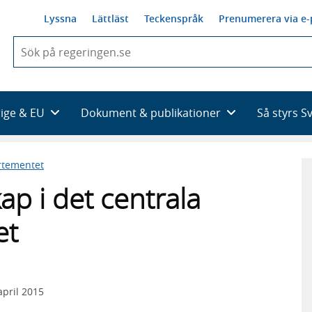
Lyssna
Lättläst
Teckenspråk
Prenumerera via e-
När
du
börjar
skriva
så
rige & EU
Dokument & publikationer
Så styrs S
framträder
en
lista
rtementet
med
sökförslag
ap i det centrala
et
april 2015