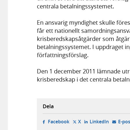
centrala betalningssystemet.
En ansvarig myndighet skulle föres
får ett nationellt samordningsansv
krisberedskapsåtgärder som åtgärde
betalningssystemet. I uppdraget in
författningsförslag.
Den 1 december 2011 lämnade utre
krisberedskap i det centrala betal
Dela
- öppnas i ny flik, extern w
- öppnas i ny flik, ext
- öppnas i
Facebook
X
LinkedIn
E-pos