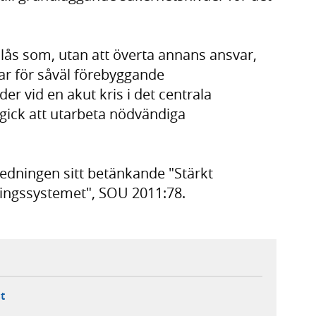
lås som, utan att överta annans ansvar,
ar för såväl förebyggande
r vid en akut kris i det centrala
gick att utarbeta nödvändiga
dningen sitt betänkande "Stärkt
ningssystemet", SOU 2011:78.
ebbplats,
ern webbplats,
 ny flik, extern webbplats,
- öppnar din e-postklient,
t