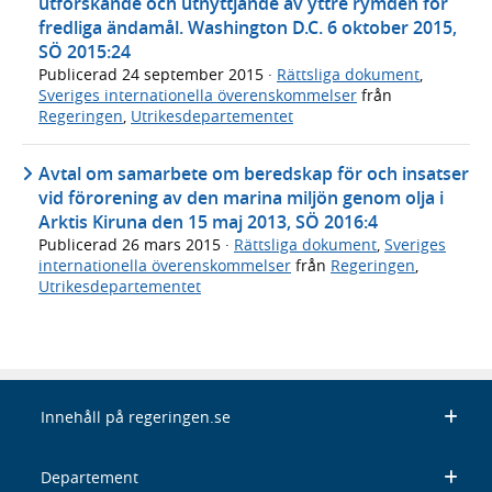
utforskande och utnyttjande av yttre rymden för
fredliga ändamål. Washington D.C. 6 oktober 2015,
SÖ 2015:24
Publicerad
24 september 2015
·
Rättsliga dokument
,
Sveriges internationella överenskommelser
från
Regeringen
,
Utrikesdepartementet
Avtal om samarbete om beredskap för och insatser
vid förorening av den marina miljön genom olja i
Arktis Kiruna den 15 maj 2013, SÖ 2016:4
Publicerad
26 mars 2015
·
Rättsliga dokument
,
Sveriges
internationella överenskommelser
från
Regeringen
,
Utrikesdepartementet
Innehåll på regeringen.se
Departement