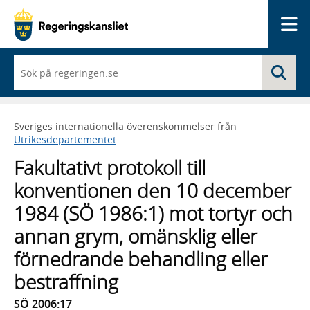
Me
När
Sö
du
börjar
skriva
så
Sveriges internationella överenskommelser från
framträder
Utrikesdepartementet
en
lista
Fakultativt protokoll till
med
sökförslag
konventionen den 10 december
1984 (SÖ 1986:1) mot tortyr och
annan grym, omänsklig eller
förnedrande behandling eller
bestraffning
SÖ 2006:17