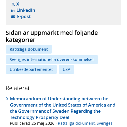
- öppnas i ny flik, extern webbplats,
X
- öppnas i ny flik, extern webbplats,
LinkedIn
- öppnar din e-postklient,
E-post
Sidan är uppmärkt med följande
kategorier
Rättsliga dokument
Sveriges internationella överenskommelser
Utrikesdepartementet
USA
Relaterat
Memorandum of Understanding between the
Government of the United States of America and
the Government of Sweden Regarding the
Technology Prosperity Deal
Publicerad
25 maj 2026
·
Rättsliga dokument
,
Sveriges