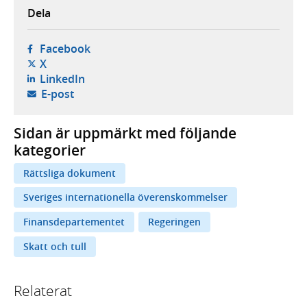
Dela
- öppnas i ny flik, extern webbplats,
Facebook
- öppnas i ny flik, extern webbplats,
X
- öppnas i ny flik, extern webbplats,
LinkedIn
- öppnar din e-postklient,
E-post
Sidan är uppmärkt med följande
kategorier
Rättsliga dokument
Sveriges internationella överenskommelser
Finansdepartementet
Regeringen
Skatt och tull
Relaterat