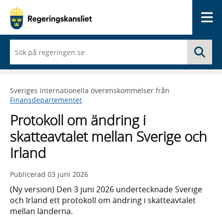
Me
När
Sö
du
börjar
skriva
så
Sveriges internationella överenskommelser från
framträder
Finansdepartementet
en
lista
Protokoll om ändring i
med
sökförslag
skatteavtalet mellan Sverige och
Irland
Publicerad
03 juni 2026
(Ny version) Den 3 juni 2026 undertecknade Sverige
och Irland ett protokoll om ändring i skatteavtalet
mellan länderna.