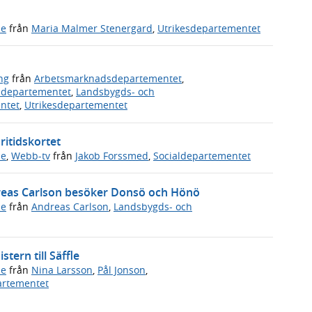
de
från
Maria Malmer Stenergard
,
Utrikesdepartementet
ng
från
Arbetsmarknadsdepartementet
,
vsdepartementet
,
Landsbygds- och
ntet
,
Utrikesdepartementet
ritidskortet
de
,
Webb-tv
från
Jakob Forssmed
,
Socialdepartementet
dreas Carlson besöker Donsö och Hönö
de
från
Andreas Carlson
,
Landsbygds- och
tern till Säffle
de
från
Nina Larsson
,
Pål Jonson
,
artementet