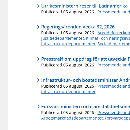
Utrikesministern reser till Latinamerika
Publicerad
05 augusti 2026
·
Pressmeddelan
Regeringsärenden vecka 32, 2026
Publicerad
05 augusti 2026
·
Ärendeförteckni
Justitiedepartementet
,
Klimat- och näringsli
infrastrukturdepartementet
,
Socialdeparteme
Pressträff om uppdrag för att utveckla F
Publicerad
05 augusti 2026
·
Pressmeddelan
Infrastruktur- och bostadsminister An
Publicerad
05 augusti 2026
·
Pressmeddelan
infrastrukturdepartementet
Försvarsministern och jämställdhetsminis
Publicerad
05 augusti 2026
·
Pressmeddelan
Arbetsmarknadsdepartementet
,
Försvarsdep