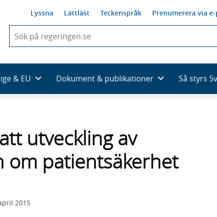
Lyssna
Lättläst
Teckenspråk
Prenumerera via e-
När
du
börjar
skriva
så
rige & EU
Dokument & publikationer
Så styrs S
framträder
en
lista
med
sökförslag
tt utveckling av
 om patientsäkerhet
april 2015