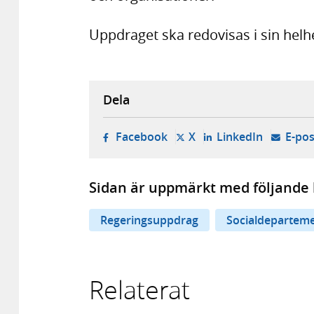
Uppdraget ska redovisas i sin helh
Dela
- öppnas i ny flik, extern w
- öppnas i ny flik, ext
- öppnas i
Facebook
X
LinkedIn
E-pos
Sidan är uppmärkt med följande 
Regeringsuppdrag
Socialdepartem
Relaterat