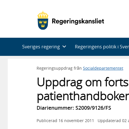
Huvudnavigering
Sveriges regering
Regeringens politik i Sve
Regeringsuppdrag från
Socialdepartementet
Uppdrag om fortsa
patienthandboken
Diarienummer: S2009/9126/FS
Publicerad
16 november 2011
Uppdaterad
02 