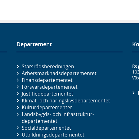
Departement
Ko
Statsrådsberedningen
Reg
10
Arbetsmarknads­departementet
Väx
Finans­departementet
Försvars­departementet
Justitie­departementet
Klimat- och näringslivs­departementet
Kultur­departementet
Landsbygds- och infrastruktur­
departementet
Social­departementet
Utbildnings­departementet