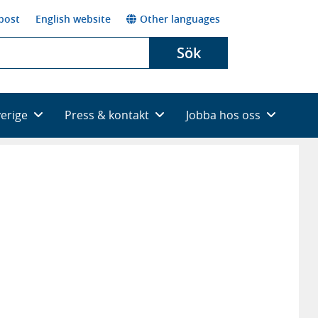
post
English website
Other languages
Sök
verige
Press & kontakt
Jobba hos oss