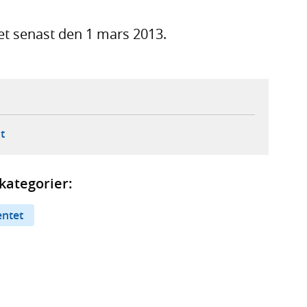
et senast den 1 mars 2013.
ebbplats,
ern webbplats,
 ny flik, extern webbplats,
- öppnar din e-postklient,
t
kategorier:
entet