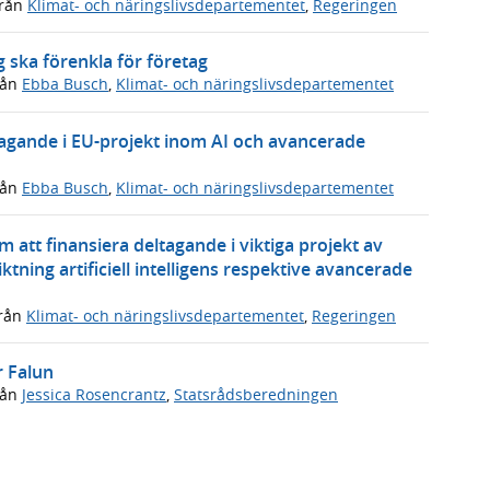
rån
Klimat- och näringslivsdepartementet
,
Regeringen
 ska förenkla för företag
rån
Ebba Busch
,
Klimat- och näringslivsdepartementet
ltagande i EU-projekt inom AI och avancerade
rån
Ebba Busch
,
Klimat- och näringslivsdepartementet
 att finansiera deltagande i viktiga projekt av
ning artificiell intelligens respektive avancerade
rån
Klimat- och näringslivsdepartementet
,
Regeringen
r Falun
rån
Jessica Rosencrantz
,
Statsrådsberedningen