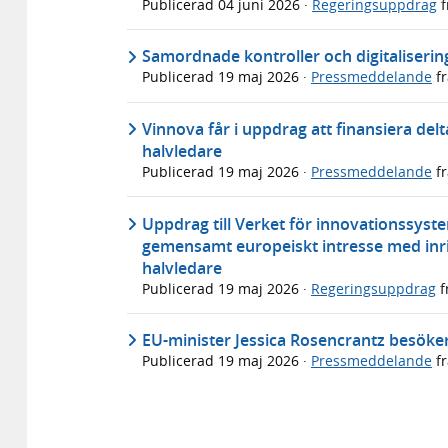
Publicerad
04 juni 2026
·
Regeringsuppdrag
f
Samordnade kontroller och digitalisering
Publicerad
19 maj 2026
·
Pressmeddelande
f
Vinnova får i uppdrag att finansiera de
halvledare
Publicerad
19 maj 2026
·
Pressmeddelande
f
Uppdrag till Verket för innovationssystem
gemensamt europeiskt intresse med inrikt
halvledare
Publicerad
19 maj 2026
·
Regeringsuppdrag
f
EU-minister Jessica Rosencrantz besöke
Publicerad
19 maj 2026
·
Pressmeddelande
f