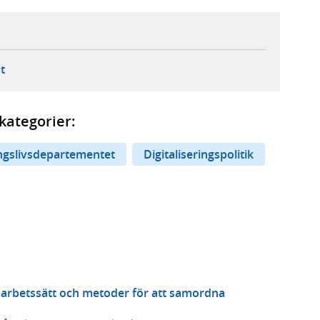
ebbplats,
ern webbplats,
 ny flik, extern webbplats,
- öppnar din e-postklient,
t
kategorier:
ingslivsdepartementet
Digitaliseringspolitik
la arbetssätt och metoder för att samordna