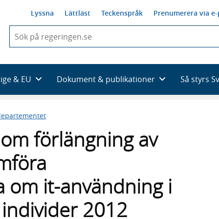
Lyssna
Lättläst
Teckenspråk
Prenumerera via e-
När
du
börjar
skriva
så
rige & EU
Dokument & publikationer
Så styrs S
framträder
en
lista
sdepartementet
med
sökförslag
 om förlängning av
mföra
 om it-användning i
 individer 2012