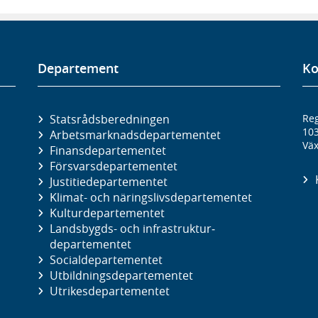
Departement
Ko
Statsrådsberedningen
Reg
10
Arbetsmarknads­departementet
Väx
Finans­departementet
Försvars­departementet
Justitie­departementet
Klimat- och näringslivs­departementet
Kultur­departementet
Landsbygds- och infrastruktur­
departementet
Social­departementet
Utbildnings­departementet
Utrikes­departementet