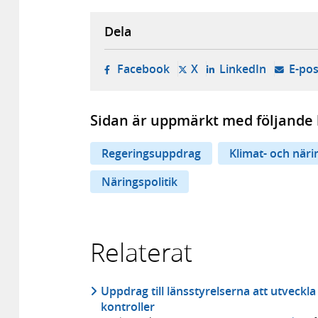
Dela
- öppnas i ny flik, extern w
- öppnas i ny flik, ext
- öppnas i
Facebook
X
LinkedIn
E-pos
Sidan är uppmärkt med följande 
Regeringsuppdrag
Klimat- och när
Näringspolitik
Relaterat
Uppdrag till länsstyrelserna att utveck
kontroller