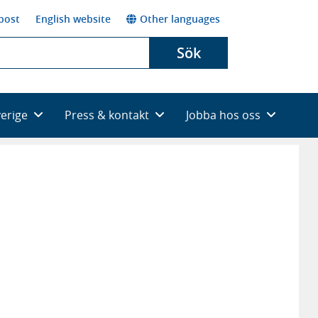
post
English website
Other languages
Sök
verige
Press & kontakt
Jobba hos oss