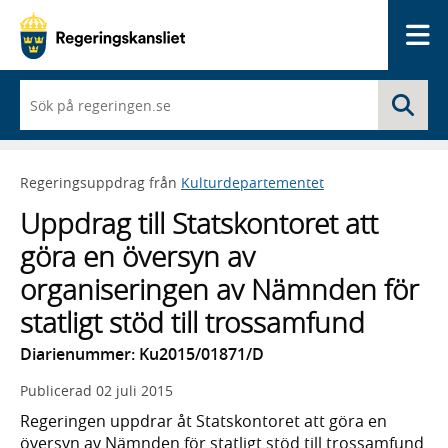
Me
När
Sö
du
börjar
skriva
så
Regeringsuppdrag från
Kulturdepartementet
framträder
en
Uppdrag till Statskontoret att
lista
med
göra en översyn av
sökförslag
organiseringen av Nämnden för
statligt stöd till trossamfund
Diarienummer: Ku2015/01871/D
Publicerad
02 juli 2015
Regeringen uppdrar åt Statskontoret att göra en
översyn av Nämnden för statligt stöd till trossamfund