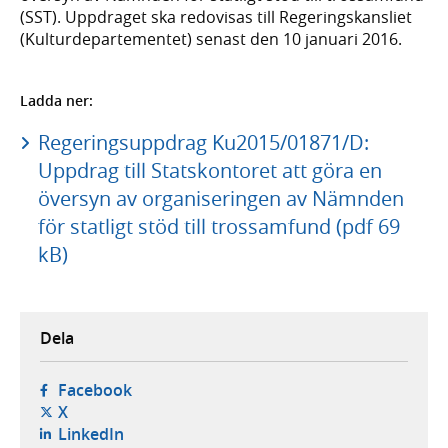
(SST). Uppdraget ska redovisas till Regeringskansliet
(Kulturdepartementet) senast den 10 januari 2016.
Ladda ner:
Regeringsuppdrag Ku2015/01871/D:
Uppdrag till Statskontoret att göra en
översyn av organiseringen av Nämnden
för statligt stöd till trossamfund (pdf 69
kB)
Dela
- öppnas i ny flik, extern webbplats,
Facebook
- öppnas i ny flik, extern webbplats,
X
- öppnas i ny flik, extern webbplats,
LinkedIn