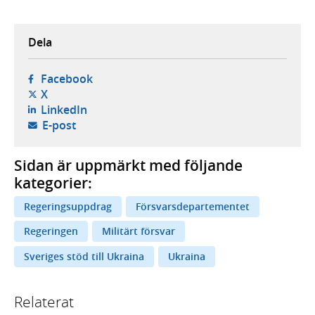
Dela
- öppnas i ny flik, extern webbplats,
Facebook
- öppnas i ny flik, extern webbplats,
X
- öppnas i ny flik, extern webbplats,
LinkedIn
- öppnar din e-postklient,
E-post
Sidan är uppmärkt med följande
kategorier:
Regeringsuppdrag
Försvarsdepartementet
Regeringen
Militärt försvar
Sveriges stöd till Ukraina
Ukraina
Relaterat