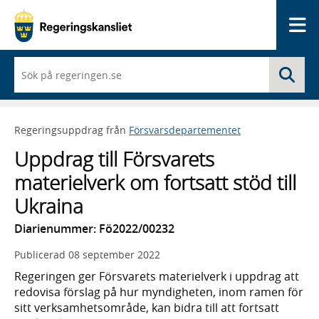
Me
När
Sö
du
börjar
skriva
så
Regeringsuppdrag från
Försvarsdepartementet
framträder
en
Uppdrag till Försvarets
lista
med
materielverk om fortsatt stöd till
sökförslag
Ukraina
Diarienummer: Fö2022/00232
Publicerad
08 september 2022
Regeringen ger Försvarets materielverk i uppdrag att
redovisa förslag på hur myndigheten, inom ramen för
sitt verksamhetsområde, kan bidra till att fortsatt