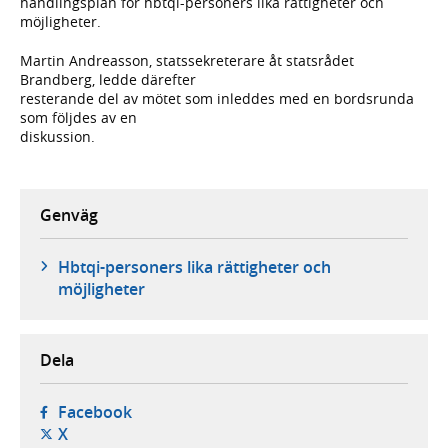
handlingsplan för hbtqi-personers lika rättigheter och
möjligheter.
Martin Andreasson, statssekreterare åt statsrådet
Brandberg, ledde därefter
resterande del av mötet som inleddes med en bordsrunda
som följdes av en
diskussion.
Genväg
Hbtqi-personers lika rättigheter och
möjligheter
Dela
- öppnas i ny flik, extern webbplats,
Facebook
- öppnas i ny flik, extern webbplats,
X