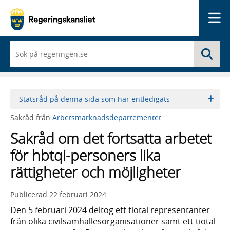
Me
När
Sö
du
börjar
skriva
så
framträder
Statsråd på denna sida som har entledigats
en
lista
Sakråd från
Arbetsmarknadsdepartementet
med
sökförslag
Sakråd om det fortsatta arbetet
för hbtqi-personers lika
rättigheter och möjligheter
Publicerad
22 februari 2024
Den 5 februari 2024 deltog ett tiotal representanter
från olika civilsamhällesorganisationer samt ett tiotal