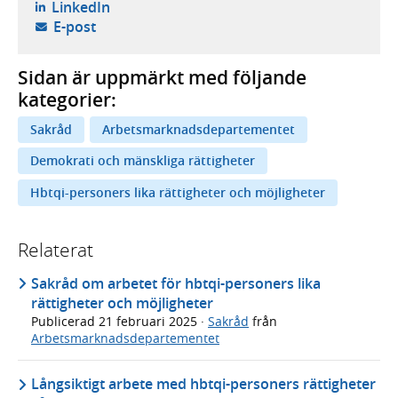
- öppnas i ny flik, extern webbplats,
LinkedIn
- öppnar din e-postklient,
E-post
Sidan är uppmärkt med följande
kategorier:
Sakråd
Arbetsmarknadsdepartementet
Demokrati och mänskliga rättigheter
Hbtqi-personers lika rättigheter och möjligheter
Relaterat
Sakråd om arbetet för hbtqi-personers lika
rättigheter och möjligheter
Publicerad
21 februari 2025
·
Sakråd
från
Arbetsmarknadsdepartementet
Långsiktigt arbete med hbtqi-personers rättigheter