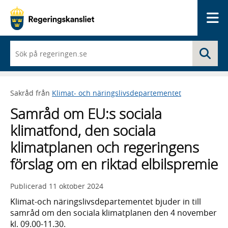
Me
När
Sö
du
börjar
skriva
så
Sakråd från
Klimat- och näringslivsdepartementet
framträder
en
Samråd om EU:s sociala
lista
med
klimatfond, den sociala
sökförslag
klimatplanen och regeringens
förslag om en riktad elbilspremie
Publicerad
11 oktober 2024
Klimat-och näringslivsdepartementet bjuder in till
samråd om den sociala klimatplanen den 4 november
kl. 09.00-11.30.