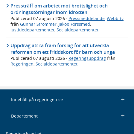
Pressträff om arbetet mot brottslighet och
ordningsstörningar inom idrotten
Publicerad
07 augusti 2026
·
Pressmeddelande
,
Webb-tv
från
Gunnar Strömmer
,
Jakob Forssmed
,
Justitiedepartementet
,
Socialdepartementet
Uppdrag att ta fram förslag för att utveckla
reformen om ett fritidskort för barn och unga
Publicerad
07 augusti 2026
·
Regeringsuppdrag
från
Regeringen
,
Socialdepartementet
Innehåll på regeringen.se
Departement
Regeringskansliet