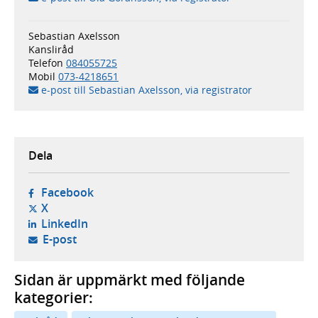
Sebastian Axelsson
Kansliråd
Telefon
084055725
Mobil
073-4218651
e-post till Sebastian Axelsson, via registrator
Dela
- öppnas i ny flik, extern webbplats,
Facebook
- öppnas i ny flik, extern webbplats,
X
- öppnas i ny flik, extern webbplats,
LinkedIn
- öppnar din e-postklient,
E-post
Sidan är uppmärkt med följande
kategorier: