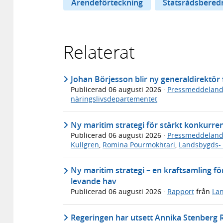
Ärendeförteckning
Statsrådsbered
Relaterat
Johan Börjesson blir ny generaldirektö
Publicerad
06 augusti 2026
·
Pressmeddelan
näringslivsdepartementet
Ny maritim strategi för stärkt konkurre
Publicerad
06 augusti 2026
·
Pressmeddelan
Kullgren
,
Romina Pourmokhtari
,
Landsbygds- 
Ny maritim strategi – en kraftsamling för
levande hav
Publicerad
06 augusti 2026
·
Rapport
från
Lan
Regeringen har utsett Annika Stenberg Ry