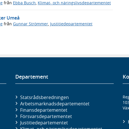
de
från
Ebba Busch
,
Klimat- och näringslivsdepartementet
öker Umeå
de
från
Gunnar Strömmer
,
Justitiedepartementet
Departement
Ko
Statsrådsberedningen
Reg
10
Arbetsmarknads­departementet
Väx
Finans­departementet
Försvars­departementet
Justitie­departementet
Klimat- och näringslivs­departementet