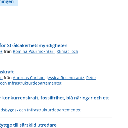
ningen
r för Strålsäkerhetsmyndigheten
de
från
Romina Pourmokhtari
,
Klimat- och
nskraft
de
från
Andreas Carlson
,
Jessica Rosencrantz
,
Peter
och infrastrukturdepartementet
 konkurrenskraft, fossilfrihet, blå näringar och ett
dsbygds- och infrastrukturdepartementet
ttge till särskild utredare