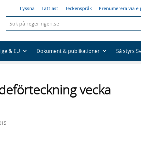
Lyssna
Lättläst
Teckenspråk
Prenumerera via e-
När
du
börjar
skriva
så
rige & EU
Dokument & publikationer
Så styrs S
framträder
en
lista
med
sökförslag
deförteckning vecka
015