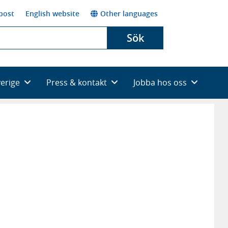
post
English website
Other languages
Sök
verige
Press & kontakt
Jobba hos oss