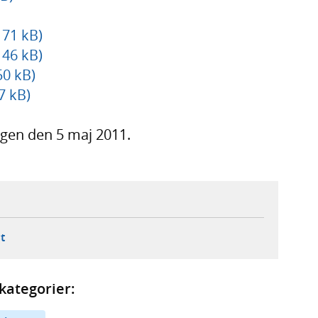
 71 kB)
 46 kB)
0 kB)
7 kB)
gen den 5 maj 2011.
ebbplats,
ern webbplats,
 ny flik, extern webbplats,
- öppnar din e-postklient,
t
kategorier: