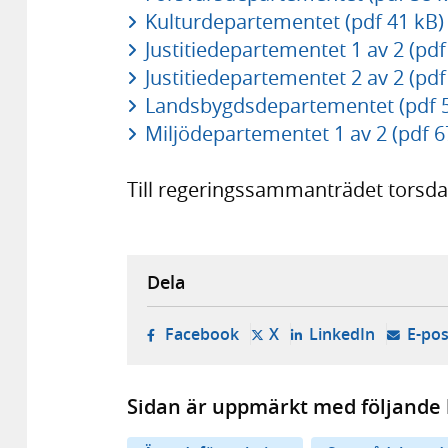
Kulturdepartementet (pdf 41 kB)
Justitiedepartementet 1 av 2 (pdf
Justitiedepartementet 2 av 2 (pdf
Landsbygdsdepartementet (pdf 5
Miljödepartementet 1 av 2 (pdf 6
Till regeringssammanträdet torsda
Dela
- öppnas i ny flik, extern w
- öppnas i ny flik, ext
- öppnas i
Facebook
X
LinkedIn
E-pos
Sidan är uppmärkt med följande 