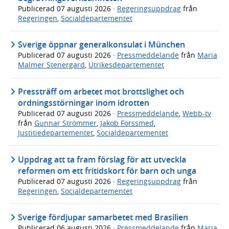
Publicerad
07 augusti 2026
·
Regeringsuppdrag
från
Regeringen
,
Socialdepartementet
Sverige öppnar generalkonsulat i München
Publicerad
07 augusti 2026
·
Pressmeddelande
från
Maria
Malmer Stenergard
,
Utrikesdepartementet
Pressträff om arbetet mot brottslighet och
ordningsstörningar inom idrotten
Publicerad
07 augusti 2026
·
Pressmeddelande
,
Webb-tv
från
Gunnar Strömmer
,
Jakob Forssmed
,
Justitiedepartementet
,
Socialdepartementet
Uppdrag att ta fram förslag för att utveckla
reformen om ett fritidskort för barn och unga
Publicerad
07 augusti 2026
·
Regeringsuppdrag
från
Regeringen
,
Socialdepartementet
Sverige fördjupar samarbetet med Brasilien
Publicerad
06 augusti 2026
·
Pressmeddelande
från
Maria