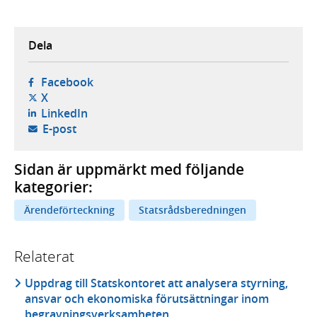
Dela
- öppnas i ny flik, extern webbplats,
Facebook
- öppnas i ny flik, extern webbplats,
X
- öppnas i ny flik, extern webbplats,
LinkedIn
- öppnar din e-postklient,
E-post
Sidan är uppmärkt med följande
kategorier:
Ärendeförteckning
Statsrådsberedningen
Relaterat
Uppdrag till Statskontoret att analysera styrning,
ansvar och ekonomiska förutsättningar inom
begravningsverksamheten