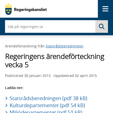
Me
När
Sö
du
börjar
skriva
så
Ärendeförteckning från
Statsrådsberedningen
framträder
en
Regeringens ärendeförteckning
lista
med
vecka 5
sökförslag
Publicerad
30 januari 2013
Uppdaterad
02 april 2015
Ladda ner:
Statsrådsberedningen (pdf 38 kB)
Kulturdepartementet (pdf 54 kB)
Miljödepartementet (pdf 51 kB)