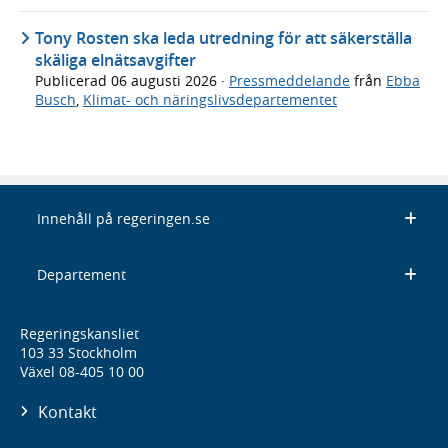
Tony Rosten ska leda utredning för att säkerställa
skäliga elnätsavgifter
Publicerad
06 augusti 2026
·
Pressmeddelande
från
Ebba
Busch
,
Klimat- och näringslivsdepartementet
Innehåll på regeringen.se
Departement
Regeringskansliet
103 33 Stockholm
Växel 08-405 10 00
Kontakt