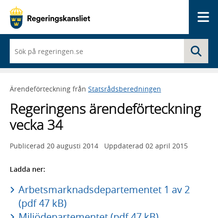
Me
När
Sö
du
börjar
skriva
så
Ärendeförteckning från
Statsrådsberedningen
framträder
en
Regeringens ärendeförteckning
lista
med
vecka 34
sökförslag
Publicerad
20 augusti 2014
Uppdaterad
02 april 2015
Ladda ner:
Arbetsmarknadsdepartementet 1 av 2
(pdf 47 kB)
Miljödepartementet (pdf 47 kB)