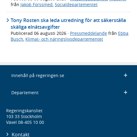
från
Jakob Forssmed
,
Socialdepartementet
Tony Rosten ska leda utredning för att säkerställa
skäliga elnätsavgifter
Publicerad
06 augusti 2026
·
Pressmeddelande
från
Ebba
Busch
,
Klimat- och näringslivsdepartementet
Innehåll på regeringen.se
Departement
Regeringskansliet
103 33 Stockholm
Växel 08-405 10 00
Kontakt