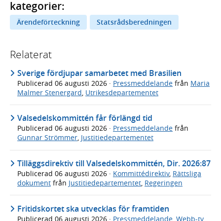
kategorier:
Ärendeförteckning
Statsrådsberedningen
Relaterat
Sverige fördjupar samarbetet med Brasilien
Publicerad
06 augusti 2026
·
Pressmeddelande
från
Maria
Malmer Stenergard
,
Utrikesdepartementet
Valsedelskommittén får förlängd tid
Publicerad
06 augusti 2026
·
Pressmeddelande
från
Gunnar Strömmer
,
Justitiedepartementet
Tilläggsdirektiv till Valsedelskommittén, Dir. 2026:87
Publicerad
06 augusti 2026
·
Kommittédirektiv
,
Rättsliga
dokument
från
Justitiedepartementet
,
Regeringen
Fritidskortet ska utvecklas för framtiden
Publicerad
06 augusti 2026
·
Pressmeddelande
,
Webb-tv