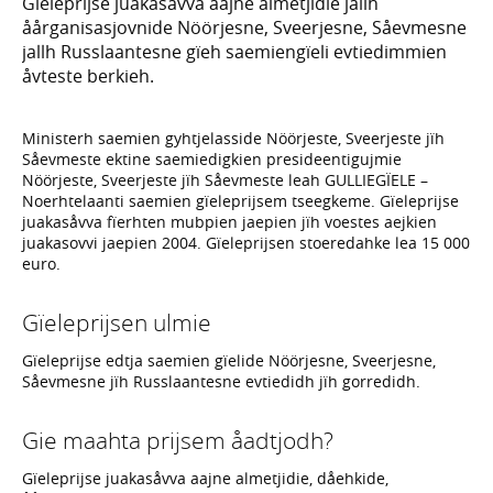
Gïeleprijse juakasåvva aajne almetjidie jallh
åårganisasjovnide Nöörjesne, Sveerjesne, Såevmesne
jallh Russlaantesne gïeh saemiengïeli evtiedimmien
åvteste berkieh.
Ministerh saemien gyhtjelasside Nöörjeste, Sveerjeste jïh
Såevmeste ektine saemiedigkien presideentigujmie
Nöörjeste, Sveerjeste jïh Såevmeste leah GULLIEGÏELE –
Noerhtelaanti saemien gïeleprijsem tseegkeme. Gïeleprijse
juakasåvva fïerhten mubpien jaepien jïh voestes aejkien
juakasovvi jaepien 2004. Gïeleprijsen stoeredahke lea 15 000
euro.
Gïeleprijsen ulmie
Gïeleprijse edtja saemien gïelide Nöörjesne, Sveerjesne,
Såevmesne jïh Russlaantesne evtiedidh jïh gorredidh.
Gie maahta prijsem åadtjodh?
Gïeleprijse juakasåvva aajne almetjidie, dåehkide,