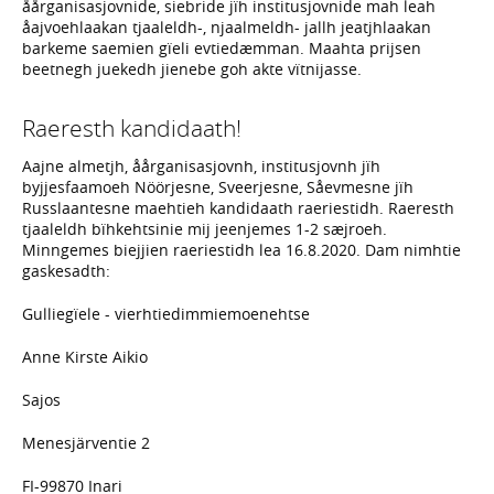
åårganisasjovnide, siebride jïh institusjovnide mah leah
åajvoehlaakan tjaaleldh-, njaalmeldh- jallh jeatjhlaakan
barkeme saemien gïeli evtiedæmman. Maahta prijsen
beetnegh juekedh jienebe goh akte vïtnijasse.
Raeresth kandidaath!
Aajne almetjh, åårganisasjovnh, institusjovnh jïh
byjjesfaamoeh Nöörjesne, Sveerjesne, Såevmesne jïh
Russlaantesne maehtieh kandidaath raeriestidh. Raeresth
tjaaleldh bïhkehtsinie mij jeenjemes 1-2 sæjroeh.
Minngemes biejjien raeriestidh lea 16.8.2020. Dam nimhtie
gaskesadth:
Gulliegïele - vierhtiedimmiemoenehtse
Anne Kirste Aikio
Sajos
Menesjärventie 2
FI-99870 Inari