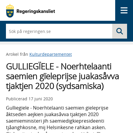
Me
När
Sö
du
börjar
skriva
så
Artikel från
Kulturdepartementet
framträder
en
GULLIEGÏELE - Noerhtelaanti
lista
med
saemien gïeleprijse juakasåvva
sökförslag
tjaktjen 2020 (sydsamiska)
Publicerad
17 juni 2020
Gulliegïele - Noerhtelaanti saemien gïeleprijse
åktseden aejkien juakasåvva tjaktjen 2020
saemieministeri jïh saemiedigkiepresideenti
tjåanghkosne, mij Helsinkesne rahkan asken.