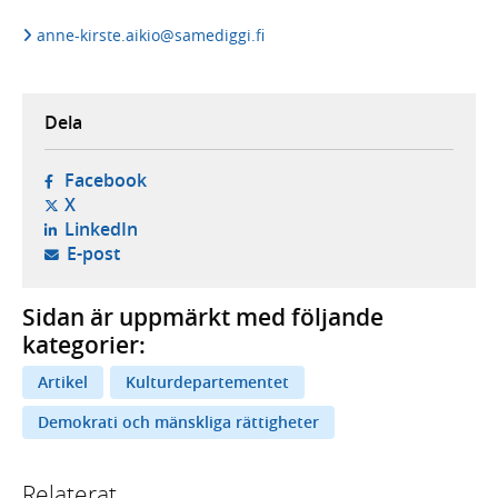
anne-kirste.aikio@samediggi.fi
Dela
- öppnas i ny flik, extern webbplats,
Facebook
- öppnas i ny flik, extern webbplats,
X
- öppnas i ny flik, extern webbplats,
LinkedIn
- öppnar din e-postklient,
E-post
Sidan är uppmärkt med följande
kategorier:
Artikel
Kulturdepartementet
Demokrati och mänskliga rättigheter
Relaterat