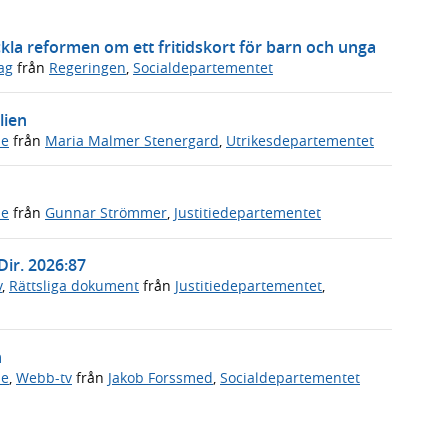
ckla reformen om ett fritidskort för barn och unga
ag
från
Regeringen
,
Socialdepartementet
lien
de
från
Maria Malmer Stenergard
,
Utrikesdepartementet
de
från
Gunnar Strömmer
,
Justitiedepartementet
Dir. 2026:87
v
,
Rättsliga dokument
från
Justitiedepartementet
,
n
de
,
Webb-tv
från
Jakob Forssmed
,
Socialdepartementet