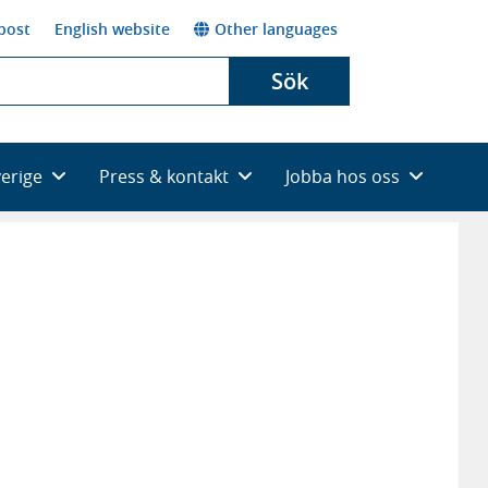
post
English website
Other languages
Sök
verige
Press & kontakt
Jobba hos oss