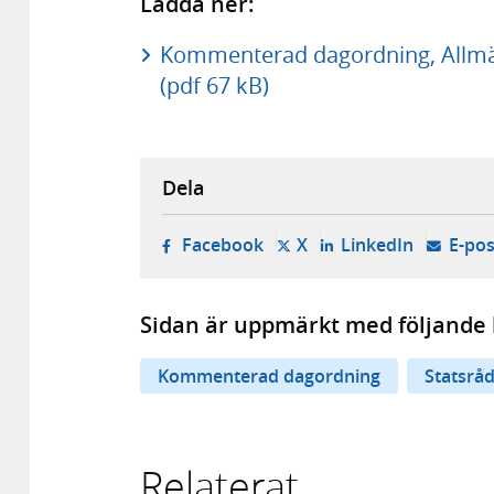
Ladda ner:
Kommenterad dagordning, Allmä
(pdf 67 kB)
Dela
- öppnas i ny flik, extern w
- öppnas i ny flik, ext
- öppnas i
Facebook
X
LinkedIn
E-pos
Sidan är uppmärkt med följande 
Kommenterad dagordning
Statsrå
Relaterat