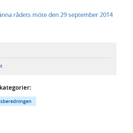
nna rådets möte den 29 september 2014
ebbplats,
ern webbplats,
 ny flik, extern webbplats,
- öppnar din e-postklient,
t
kategorier:
dsberedningen