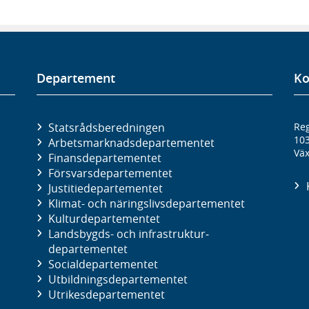
Departement
Ko
Statsrådsberedningen
Reg
10
Arbetsmarknads­departementet
Väx
Finans­departementet
Försvars­departementet
Justitie­departementet
Klimat- och näringslivs­departementet
Kultur­departementet
Landsbygds- och infrastruktur­
departementet
Social­departementet
Utbildnings­departementet
Utrikes­departementet