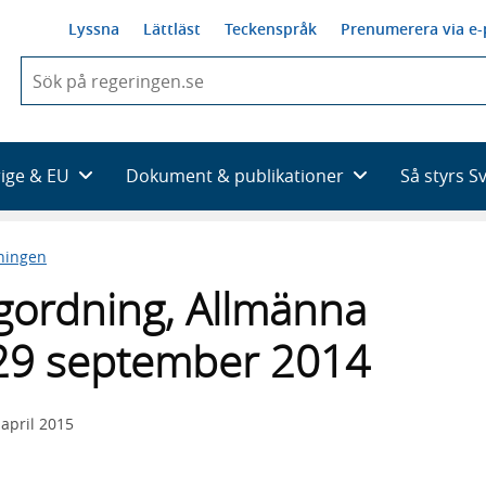
Lyssna
Lättläst
Teckenspråk
Prenumerera via e-
När
du
börjar
skriva
så
rige & EU
Dokument & publikationer
Så styrs S
framträder
en
lista
ningen
med
sökförslag
ordning, Allmänna
29 september 2014
 april 2015