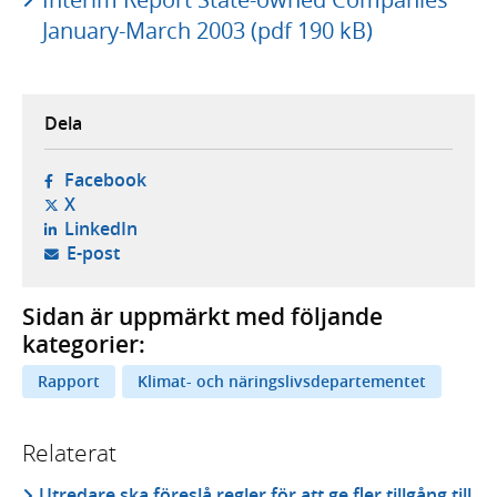
January-March 2003 (pdf 190 kB)
Dela
- öppnas i ny flik, extern webbplats,
Facebook
- öppnas i ny flik, extern webbplats,
X
- öppnas i ny flik, extern webbplats,
LinkedIn
- öppnar din e-postklient,
E-post
Sidan är uppmärkt med följande
kategorier:
Rapport
Klimat- och näringslivsdepartementet
Relaterat
Utredare ska föreslå regler för att ge fler tillgång till