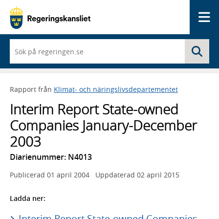
Me
När
Sö
du
börjar
skriva
så
Rapport från
Klimat- och näringslivsdepartementet
framträder
en
Interim Report State-owned
lista
med
Companies January-December
sökförslag
2003
Diarienummer: N4013
Publicerad
01 april 2004
Uppdaterad
02 april 2015
Ladda ner:
Interim Report State-owned Companies