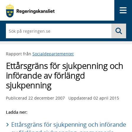
Me
När
Sö
du
börjar
skriva
så
Rapport från
Socialdepartementet
framträder
en
Ettårsgräns för sjukpenning och
lista
med
införande av förlängd
sökförslag
sjukpenning
Publicerad
22 december 2007
Uppdaterad
02 april 2015
Ladda ner:
Ettårsgräns för sjukpenning och införande