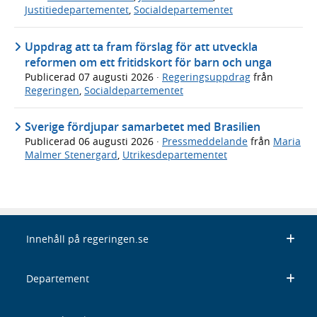
Justitiedepartementet
,
Socialdepartementet
Uppdrag att ta fram förslag för att utveckla
reformen om ett fritidskort för barn och unga
Publicerad
07 augusti 2026
·
Regeringsuppdrag
från
Regeringen
,
Socialdepartementet
Sverige fördjupar samarbetet med Brasilien
Publicerad
06 augusti 2026
·
Pressmeddelande
från
Maria
Malmer Stenergard
,
Utrikesdepartementet
Innehåll på regeringen.se
Departement