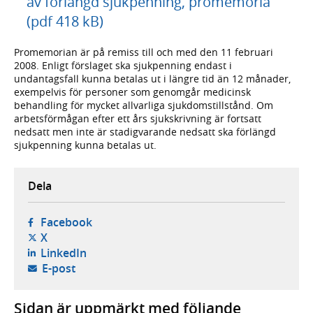
av förlängd sjukpenning, promemoria
(pdf 418 kB)
Promemorian är på remiss till och med den 11 februari
2008. Enligt förslaget ska sjukpenning endast i
undantagsfall kunna betalas ut i längre tid än 12 månader,
exempelvis för personer som genomgår medicinsk
behandling för mycket allvarliga sjukdomstillstånd. Om
arbetsförmågan efter ett års sjukskrivning är fortsatt
nedsatt men inte är stadigvarande nedsatt ska förlängd
sjukpenning kunna betalas ut.
Dela
- öppnas i ny flik, extern webbplats,
Facebook
- öppnas i ny flik, extern webbplats,
X
- öppnas i ny flik, extern webbplats,
LinkedIn
- öppnar din e-postklient,
E-post
Sidan är uppmärkt med följande