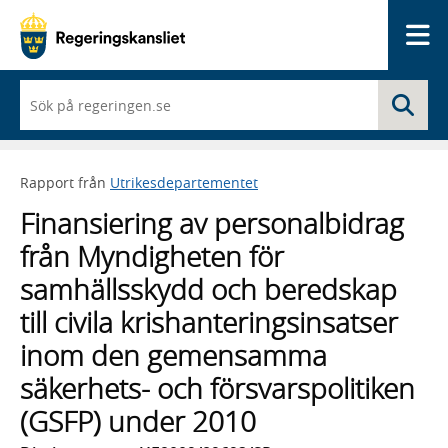
Me
När
Sö
du
börjar
skriva
så
Rapport från
Utrikesdepartementet
framträder
en
Finansiering av personalbidrag
lista
med
från Myndigheten för
sökförslag
samhällsskydd och beredskap
till civila krishanteringsinsatser
inom den gemensamma
säkerhets- och försvarspolitiken
(GSFP) under 2010