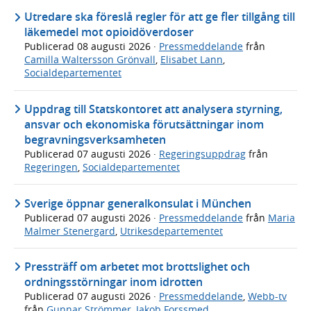
Utredare ska föreslå regler för att ge fler tillgång till
läkemedel mot opioidöverdoser
Publicerad
08 augusti 2026
·
Pressmeddelande
från
Camilla Waltersson Grönvall
,
Elisabet Lann
,
Socialdepartementet
Uppdrag till Statskontoret att analysera styrning,
ansvar och ekonomiska förutsättningar inom
begravningsverksamheten
Publicerad
07 augusti 2026
·
Regeringsuppdrag
från
Regeringen
,
Socialdepartementet
Sverige öppnar generalkonsulat i München
Publicerad
07 augusti 2026
·
Pressmeddelande
från
Maria
Malmer Stenergard
,
Utrikesdepartementet
Pressträff om arbetet mot brottslighet och
ordningsstörningar inom idrotten
Publicerad
07 augusti 2026
·
Pressmeddelande
,
Webb-tv
från
Gunnar Strömmer
,
Jakob Forssmed
,