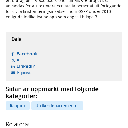
ett bidrag om 19 600 000 kronor till MSB. Bidraget ska
användas för att rekrytera och ställa personal till förfogande
för civila krishanteringsinsatser inom GSFP under 2010
enligt de indikativa belopp som anges i bilaga 3.
Dela
- öppnas i ny flik, extern webbplats,
Facebook
- öppnas i ny flik, extern webbplats,
X
- öppnas i ny flik, extern webbplats,
LinkedIn
- öppnar din e-postklient,
E-post
Sidan är uppmärkt med följande
kategorier:
Rapport
Utrikesdepartementet
Relaterat