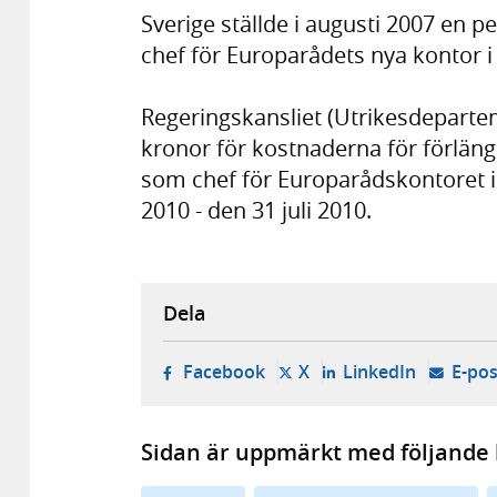
Sverige ställde i augusti 2007 en p
chef för Europarådets nya kontor i 
Regeringskansliet (Utrikesdepartem
kronor för kostnaderna för förlän
som chef för Europarådskontoret i 
2010 - den 31 juli 2010.
Dela
- öppnas i ny flik, extern w
- öppnas i ny flik, ext
- öppnas i
Facebook
X
LinkedIn
E-pos
Sidan är uppmärkt med följande 