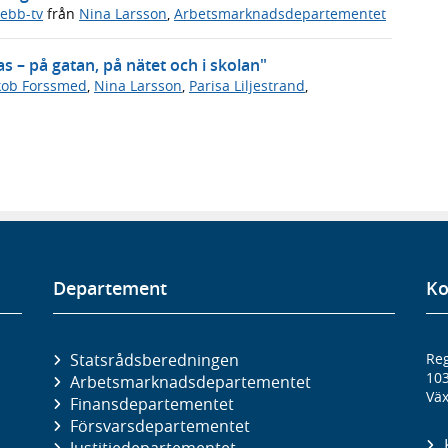
ebb-tv
från
Nina Larsson
,
Arbetsmarknadsdepartementet
 – på gatan, på nätet och i skolan"
kob Forssmed
,
Nina Larsson
,
Parisa Liljestrand
,
Departement
Ko
Statsrådsberedningen
Reg
10
Arbetsmarknads­departementet
Väx
Finans­departementet
Försvars­departementet