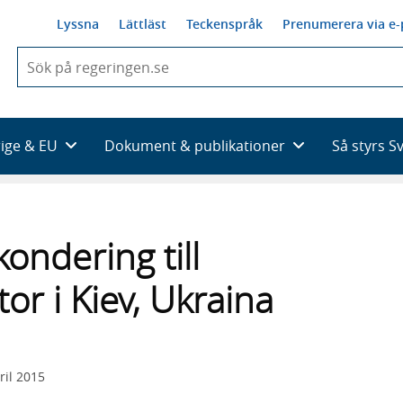
Lyssna
Lättläst
Teckenspråk
Prenumerera via e-
När
du
börjar
skriva
så
rige & EU
Dokument & publikationer
Så styrs S
framträder
en
lista
med
sökförslag
ondering till
or i Kiev, Ukraina
ril 2015