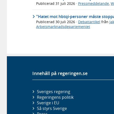
Publicerad
31 juli 2026
·
Pressmeddelande
,
W
"Hatet mot hbtqi-personer måste stoppas
Publicerad
30 juli 2026
·
Debattartikel
från
Ja
Arbetsmarknadsdepartementet
Innehåll på regeringen.se
Sveriges regering
Regeringens politik
Sverige i EU
Så styrs Sverige