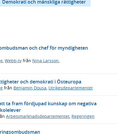
Demokrati och mänskliga rättigheter
ny ombudsman och chef för myndigheten
de
,
Webb-tv
från
Nina Larsson
,
ättigheter och demokrati i Östeuropa
de
från
Benjamin Dousa
,
Utrikesdepartementet
 att ta fram fördjupad kunskap om negativa
skolelever
rån
Arbetsmarknadsdepartementet
,
Regeringen
neringsombudsman