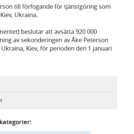
erson till förfogande för tjänstgöring som
Kiev, Ukraina.
entet) beslutar att avsätta 920 000
gning av sekonderingen av Åke Peterson
Ukraina, Kiev, för perioden den 1 januari
ebbplats,
ern webbplats,
 ny flik, extern webbplats,
- öppnar din e-postklient,
t
kategorier: