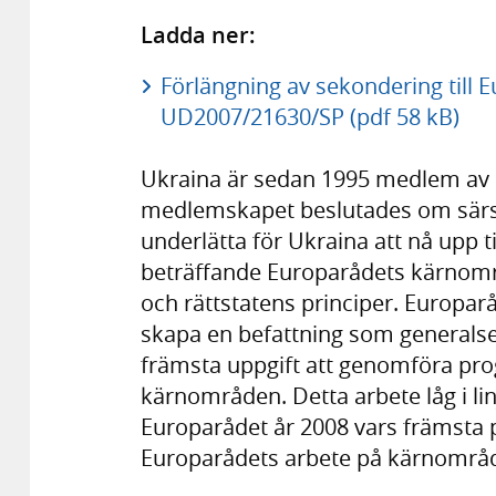
Ladda ner:
Förlängning av sekondering till E
UD2007/21630/SP (pdf 58 kB)
Ukraina är sedan 1995 medlem av
medlemskapet beslutades om särs
underlätta för Ukraina att nå upp
beträffande Europarådets kärnomr
och rättstatens principer. Europa
skapa en befattning som generalse
främsta uppgift att genomföra pro
kärnområden. Detta arbete låg i l
Europarådet år 2008 vars främsta p
Europarådets arbete på kärnområ