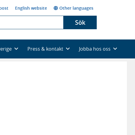
post
English website
Other languages
Sök
verige
Press & kontakt
Jobba hos oss