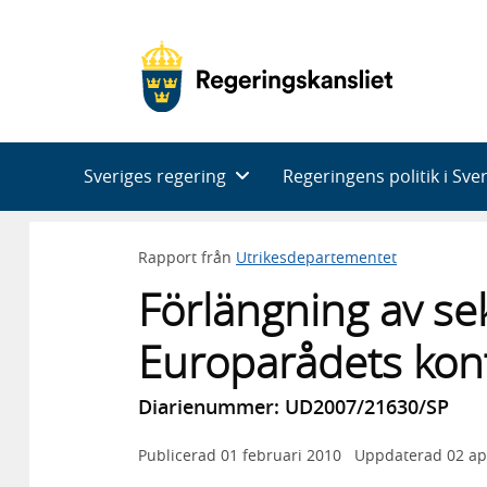
Huvudnavigering
Sveriges regering
Regeringens politik i Sve
Rapport från
Utrikesdepartementet
Förlängning av sek
Europarådets kont
Diarienummer: UD2007/21630/SP
Publicerad
01 februari 2010
Uppdaterad
02 ap