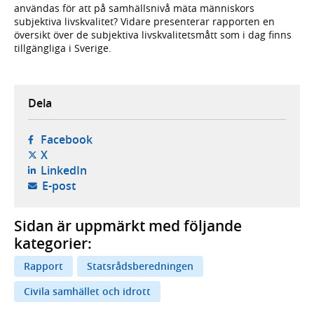
användas för att på samhällsnivå mäta människors
subjektiva livskvalitet? Vidare presenterar rapporten en
översikt över de subjektiva livskvalitetsmått som i dag finns
tillgängliga i Sverige.
Dela
- öppnas i ny flik, extern webbplats,
Facebook
- öppnas i ny flik, extern webbplats,
X
- öppnas i ny flik, extern webbplats,
LinkedIn
- öppnar din e-postklient,
E-post
Sidan är uppmärkt med följande
kategorier:
Rapport
Statsrådsberedningen
Civila samhället och idrott