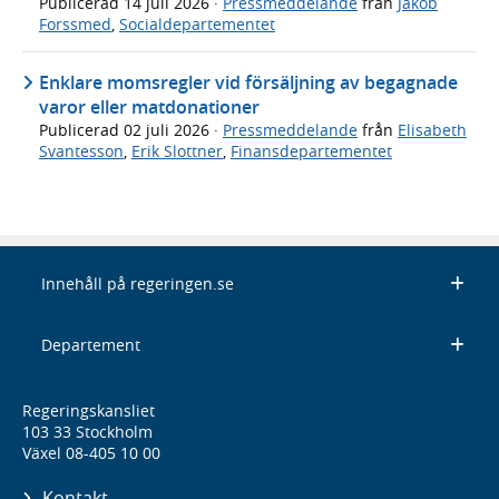
Publicerad
14 juli 2026
·
Pressmeddelande
från
Jakob
Forssmed
,
Socialdepartementet
Enklare momsregler vid försäljning av begagnade
varor eller matdonationer
Publicerad
02 juli 2026
·
Pressmeddelande
från
Elisabeth
Svantesson
,
Erik Slottner
,
Finansdepartementet
Innehåll på regeringen.se
Departement
Regeringskansliet
103 33 Stockholm
Växel 08-405 10 00
Kontakt