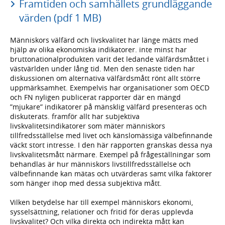
Framtiden och samhällets grundläggande
värden (pdf 1 MB)
Människors välfärd och livskvalitet har länge mätts med
hjälp av olika ekonomiska indikatorer. inte minst har
bruttonationalprodukten varit det ledande välfärdsmåttet i
västvärlden under lång tid. Men den senaste tiden har
diskussionen om alternativa välfärdsmått rönt allt större
uppmärksamhet. Exempelvis har organisationer som OECD
och FN nyligen publicerat rapporter där en mängd
”mjukare” indikatorer på mänsklig välfärd presenteras och
diskuterats. framför allt har subjektiva
livskvalitetsindikatorer som mäter människors
tillfredsställelse med livet och känslomässiga välbefinnande
väckt stort intresse. I den här rapporten granskas dessa nya
livskvalitetsmått närmare. Exempel på frågeställningar som
behandlas är hur människors livstillfredsställelse och
välbefinnande kan mätas och utvärderas samt vilka faktorer
som hänger ihop med dessa subjektiva mått.
Vilken betydelse har till exempel människors ekonomi,
sysselsättning, relationer och fritid för deras upplevda
livskvalitet? Och vilka direkta och indirekta mått kan