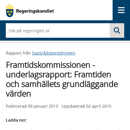
Me
När
Sö
du
börjar
skriva
så
Rapport från
Statsrådsberedningen
framträder
en
Framtidskommissionen -
lista
med
underlagsrapport: Framtiden
sökförslag
och samhällets grundläggande
värden
Publicerad
09 januari 2013
Uppdaterad
02 april 2015
Ladda ner: